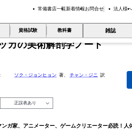
常備書店一覧
新着情報
お問合せ
法人様
ベストセラー
雑誌
資格試験
教科書
ッカの美術解剖学ノート
ソク・ジョンヒョン
著、
チャン・ジニ
訳
正誤表あり
マンガ家、アニメーター、ゲームクリエーター必読！人