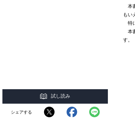
本書
もい
特に
本書
す。
試し読み
シェアする