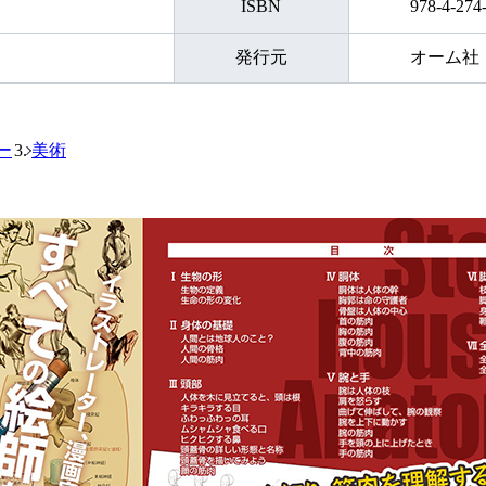
ISBN
978-4-274
発行元
オーム社
ー
美術