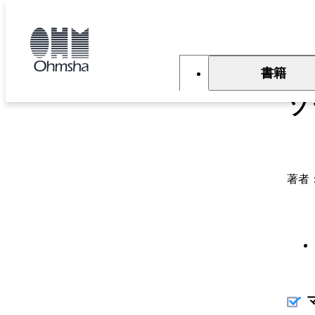
本
文
トップ
書籍
書籍詳細
に
移
動
書籍
ソ
著者