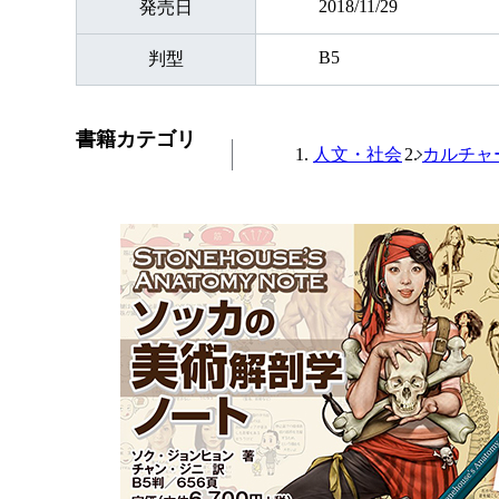
2018/11/29
発売日
B5
判型
書籍カテゴリ
人文・社会
カルチャ