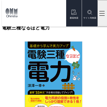
本
文
トップ
書籍
書籍詳細
に
移
書籍検索
サイト内検索
動
電験三種なるほど電力