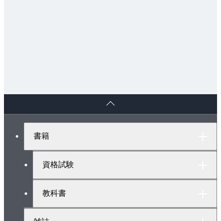
ペ
ー
ジ
ト
書籍
ッ
プ
へ
資格試験
教科書