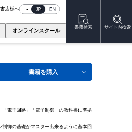
へ
書店様へ
JP
EN
書籍検索
サイト内検索
オンラインスクール
り
書籍を購入
」「電子回路」「電子制御」の教科書に準拠
ン制御の基礎がマスター出来るように基本回