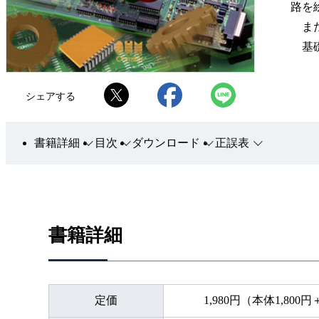
路を
また
基礎
シェアする
書籍詳細
目次
ダウンロード
正誤表
書籍詳細
定価
1,980円（本体1,800