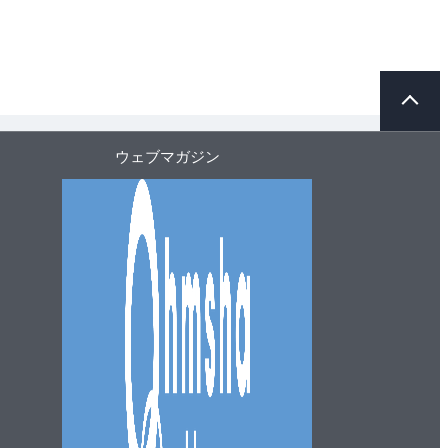
ペ
ー
ジ
ト
ウェブマガジン
ッ
プ
へ