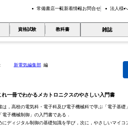
常備書店一覧
新着情報
お問合せ
法人様
雑誌
資格試験
教科書
めて学ぶ 電子機械入門早わか
新電気編集部
編
これ一冊でわかるメカトロニクスのやさしい入門書
は，高校の電気科・電子科及び電子機械科で学ぶ「電子基礎
「電子機械制御」の入門書である．
にディジタル制御の基礎知識を学び，次に，やさしいマイコ