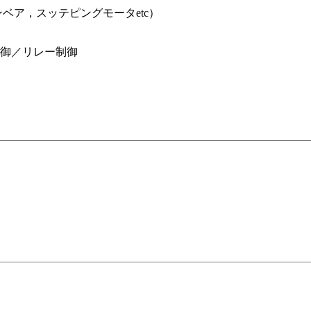
ア，スッテピングモータetc）
制御／リレー制御