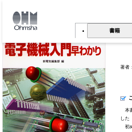
本
文
トップ
書籍
書籍詳細
に
移
動
書籍
初
著者
本書
した
初め