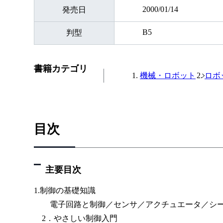
2000/01/14
発売日
B5
判型
書籍カテゴリ
機械・ロボット
ロボ
目次
主要目次
1.制御の基礎知識
電子回路と制御／センサ／アクチュエータ／シー
2．やさしい制御入門