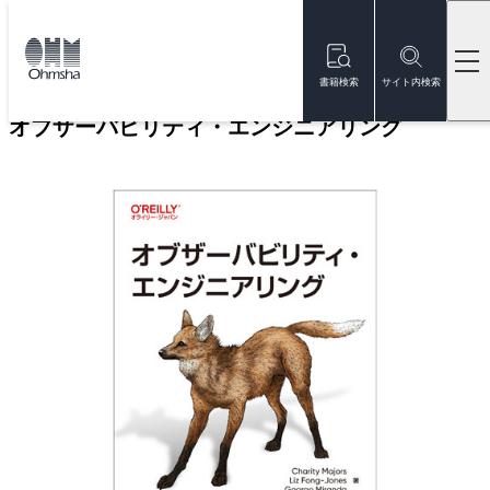
本
文
トップ
書籍
書籍詳細
に
移
書籍検索
サイト内検索
動
オブザーバビリティ・エンジニアリング