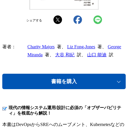
シェアする
著者
Charity Majors
著、
Liz Fong-Jones
著、
George
Miranda
著、
大谷 和紀
訳、
山口 能迪
訳
書籍を購入
現代の情報システム運用/設計に必須の「オブザーバビリテ
ィ」を根底から解説！
本書はDevOpsからSREへのムーブメント、Kubernetesなどの