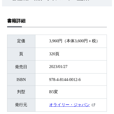
書籍詳細
定価
3,960円（本体3,600円＋税）
頁
320頁
2023/01/27
発売日
ISBN
978-4-8144-0012-6
判型
B5変
外
発行元
オライリー・ジャパン
部