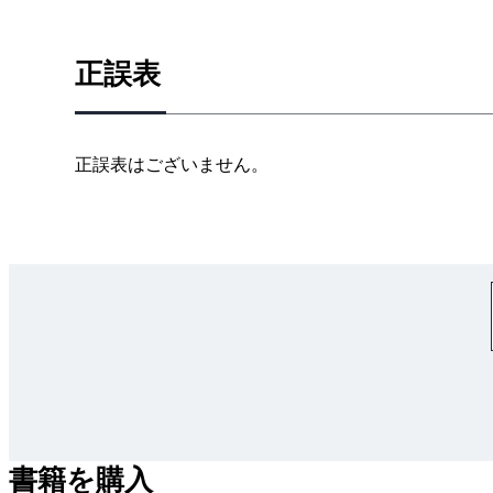
生ハムとマンチェゴチーズ、サルサ・ベルデ入りブ
中国風ティーエッグ
正誤表
2章 魚介類
帆立の刺身、グレープフルーツとユズのヴィネグレ
正誤表はございません。
オヒョウのトスターダ
ギリシャ風タコのサラダ
ベトナム風えびの生春巻き
かんたんガーリックシュリンプ
サーモンとみそフェンネルサラダ
ビール衣のフィッシュアンドチップス
マスのオイル煮
ロブスターのバター煮、コニャックソース
3章 鳥肉
書籍を購入
鶏レバーのムース、グリルしたパンとイチジク添え