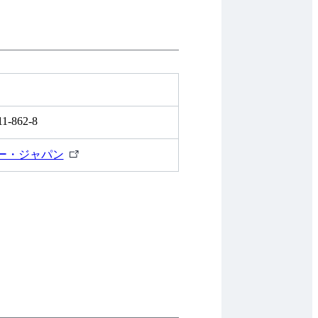
11-862-8
外
ー・ジャパン
部
リ
ン
ク