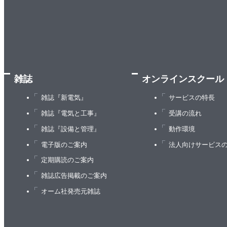
5章 野菜
クリーミーな冬カボチャのスープ
ヤギ乳ゴーダチーズとピスタチオのビーツサラダ
ニンジンのヨーグルトディルドレッシングとヒマワ
雑誌
オンラインスクール
アスパラガスのグリルとロメスコソース
サツマイモのタコス
雑誌『新電気』
サービスの特長
サヤインゲンのアマンディーヌ
雑誌『電気と工事』
受講の流れ
冬カボチャのタイグリーンカレー
雑誌『設備と管理』
動作環境
パースニップの照り煮とローストヘーゼルナッツ
電子版のご案内
法人向けサービス
ピリ辛クラッシュポテト
定期購読のご案内
イギリス風チップス
雑誌広告掲載のご案内
完璧なマッシュポテト
オーム社発売元雑誌
カリフラワーのガラムマサラ風味
万能マッシュルーム