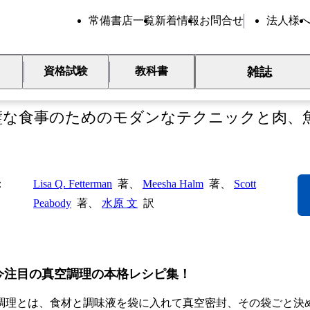
常備書店一覧
新着情報
お問合せ
法人様
雑誌
資格試験
教科書
庭の低温調理
璧な食事のためのモダンなテクニックと肉、魚
Lisa Q. Fetterman
著、
Meesha Halm
著、
Scott
Peabody
著、
水原 文
訳
今注目の真空調理の本格レシピ集！
調理とは、食材と調味液を袋に入れて真空密封、その袋ごと決