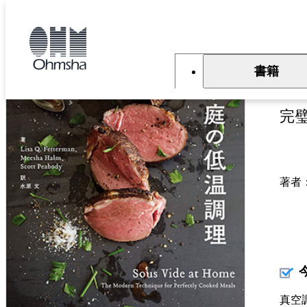
本
文
トップ
書籍
書籍詳細
に
移
動
書籍
家
完
著者
真空