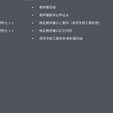
教科書目録
）
教科書献本お申込み
材料セット
検定教科書のご案内（高等学校工業科用）
材料セット
検定教科書の訂正内容
高等学校工業科用 教科書目録
と赤キャベツのコールスロー添え
コ酢あえ