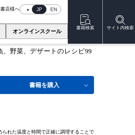
へ
書店様へ
JP
EN
書籍検索
サイト内検索
オンラインスクール
、野菜、デザートのレシピ99
書籍を購入
められた温度と時間で正確に調理することで