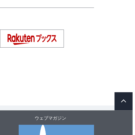
ペ
ー
ジ
ト
ウェブマガジン
ッ
プ
へ