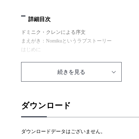
詳細目次
ドミニク・クレンによる序文
まえがき：Nomikuというラブストーリー
はじめに
低温調理を始める前に
単位換算表
続きを見る
1章 卵
低温殺菌「生」卵
じっくり（63℃）ポーチドエッグ
ダウンロード
エッグ・フロレンティーンと泡立てのいらないオラ
卵黄のフライ
時短（75℃）ポーチドエッグ
ダウンロードデータはございません。
ウズラの卵とジャガイモのブリヌイ