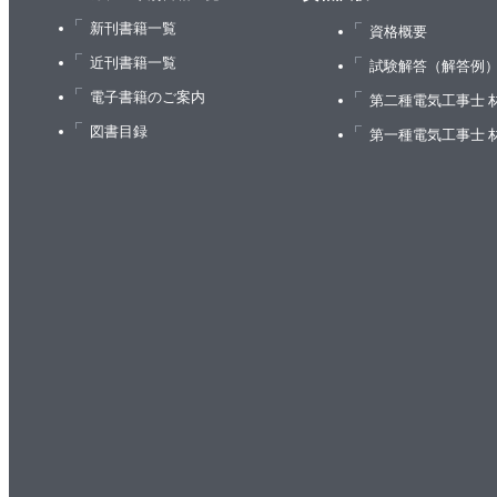
豚肉のサテとピーナッツソース
新刊書籍一覧
資格概要
台湾風豚ばら肉の蒸しパンサンドイッチ
近刊書籍一覧
試験解答（解答例
豚角煮ラーメン
電子書籍のご案内
第二種電気工事士 
骨付き豚ばら肉のアドボ
図書目録
第一種電気工事士 
カロライナ風プルドポークのサンドイッチ
プエルトリコのパーニル
ポークチョップと夏野菜のサコタッシュ
豚ヒレ肉のコーヒースパイス風味、ワイルドライス
完璧な低温調理ステーキ
カルネアサーダのチミチュリソース
8時間スカートステーキとマッシュルームのバルサミ
牛ヒレ肉の赤ワインソース
友三角のステーキチリ
骨付きラム肉の香草パン粉焼き
スタウト照り焼きショートリブ
大絶賛のパストラミ