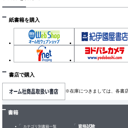
鶏手羽のジャークチキン
シラチャチキン
紙書籍を購入
チキンカツ
ベトナム風カラメルチキン
チキンティッカマサラ
ツォ将軍のチキン
完璧なフライドチキンとワッフル、ハチミツホット
鴨のむね肉とアプリコットのモスタルダ
鴨のコンフィとフリゼのサラダ
書店で購入
鴨のモレ・ロホ
ウズラのザータル
※在庫につきましては、各書
七面鳥のミートボール、モッツァレッラチーズとバ
感謝祭の七面鳥
書籍
4章 豚肉、牛肉など
モロッコ風ラム肉のミートボール
資格試験
カテゴリ別書籍一覧