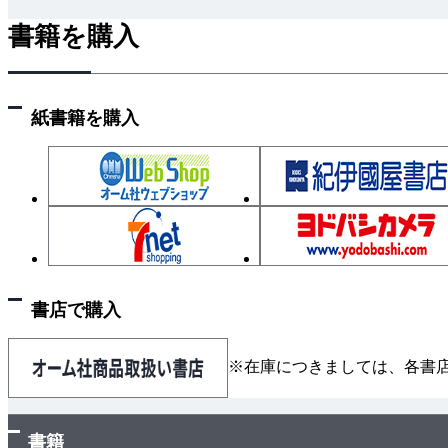
2.1.3 二分探索
書籍を購入
2.1.4 ジェネリックな例
2.2 迷路の解法 ［問題7 迷路を解く］
2.2.1 ランダムな迷路の生成
紙書籍を購入
2.2.2 迷路の細部
2.2.3 深さ優先探索
2.2.4 幅優先探索
2.2.5 A*探索
2.3 宣教師と食人種（川渡り問題） ［問題8 宣
2.3.1 問題の表現
2.3.2 解
書店で購入
2.4 実世界での応用
2.5 練習問題
※在庫につきましては、各書
3章 制約充足問題
3.1 制約充足問題フレームワークの構築 ［問題9
書籍