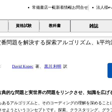
常備書店一覧
新着情報
お問合せ
法人様
雑誌
資格試験
教科書
ython計算機科学新教本
定番問題を解決する探索アルゴリズム、k平
David Kopec
著、
黒川 利明
訳
古典的な問題と実世界の問題をリンクさせ、知識を広げ
らあるアルゴリズムと、そのコーディングの理解を深めることによ
させようというコンセプトです。探索、クラスタリング、グラ