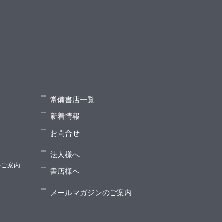
きグラフの最短経路］
常備書店一覧
9 ジェネリックな遺伝的アルゴリズム］
新着情報
お問合せ
伝的アルゴリズムによるSEND＋MORE＝MONEY］
法人様へ
縮］
のご案内
書店様へ
メールマガジンのご案内