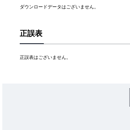
1.1.6 フィボナッチ数列をジェネレーターで作る
ダウンロードデータはございません。
1.2 簡単な圧縮 ［問題2 遺伝子コードの圧縮］
1.3 破られない暗号 ［問題3 ワンタイムパッド
1.3.1 データを順に取り出す
正誤表
1.3.2 暗号化と復号
1.4 円周率πの計算 ［問題4 級数によるπの計算］
1.5 ハノイの塔 ［問題5 ハノイの塔］
正誤表はございません。
1.5.1 塔のモデル
1.5.2 ハノイの塔を解く
1.6 実世界での応用
1.7 練習問題
2章 探索問題
2.1 DNA探索 ［問題6 DNAのコドン探索］
2.1.1 DNAの格納
2.1.2 線形探索