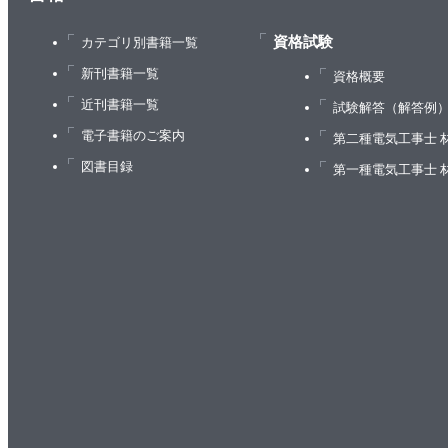
3.2 オーストラリアの地図の塗り分け問題 ［問題1
3.3 8クイーン問題 ［問題11 8クイーン］
資格試験
カテゴリ別書籍一覧
3.4 単語探し ［問題12 単語探し］
新刊書籍一覧
資格概要
3.5 SEND＋MORE＝MONEY ［問題13 覆面算］
近刊書籍一覧
試験解答（解答例
3.6 回路レイアウト ［問題14 回路レイアウト］
電子書籍のご案内
第二種電気工事士 
3.7 実世界での応用
図書目録
第一種電気工事士 
3.8 練習問題
4章 グラフ問題
4.1 グラフとしての地図
4.2 グラフのフレームワークを作る ［問題15 グ
4.2.1 辺とグラフの処理
4.3 最短経路の発見 ［問題16 グラフの最短経路］
4.3.1 再び幅優先探索（BFS）
4.4 ネットワーク構築コストの最小化 ［問題17 
4.4.1 重みの処理