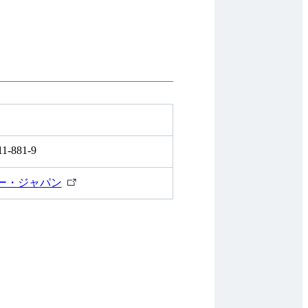
11-881-9
外
ー・ジャパン
部
リ
ン
ク