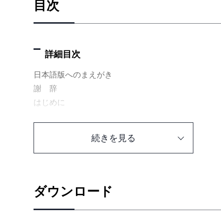
目次
詳細目次
日本語版へのまえがき
謝 辞
はじめに
1章 簡単な問題
続きを見る
1.1 フィボナッチ数列 ［問題1 フィボナッチ数列
1.1.1 最初の再帰解
1.1.2 基底部を用意する
1.1.3 メモ化で救う
ダウンロード
1.1.4 自動メモ化
1.1.5 単純なフィボナッチ