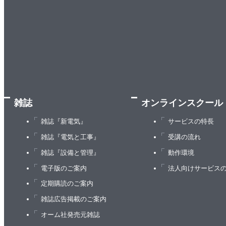
4.4.2 最小被覆木
4.5 重み付きグラフの最短経路 ［問題18 重み付
4.5.1 ダイクストラのアルゴリズム
4.6 実世界での応用
4.7 練習問題
5章 遺伝的アルゴリズム
雑誌
オンラインスクール
5.1 生物学的な背景
5.2 ジェネリックな遺伝的アルゴリズム ［問題1
雑誌『新電気』
サービスの特長
5.3 簡単なテスト ［問題20 式の最大値］
雑誌『電気と工事』
受講の流れ
5.4 再びSEND＋MORE＝MONEY ［問題21 遺
雑誌『設備と管理』
動作環境
5.5 リスト圧縮の最適化 ［問題22 リストの最適圧
電子版のご案内
法人向けサービス
5.6 遺伝的アルゴリズムの課題
定期購読のご案内
5.7 実世界での応用
雑誌広告掲載のご案内
5.8 練習問題
オーム社発売元雑誌