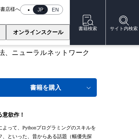
へ
書店様へ
JP
EN
書籍検索
サイト内検索
オンラインスクール
均法、ニューラルネットワーク
書籍を購入
る意欲作！
って、Pythonプログラミングのスキルを
フ、といった、昔からある話題（幅優先探