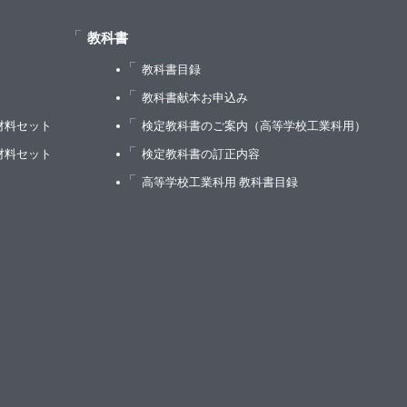
0 地図の塗り分け］
教科書
教科書目録
）
教科書献本お申込み
材料セット
検定教科書のご案内（高等学校工業科用）
材料セット
検定教科書の訂正内容
高等学校工業科用 教科書目録
ラフのフレームワーク］
最小被覆木］