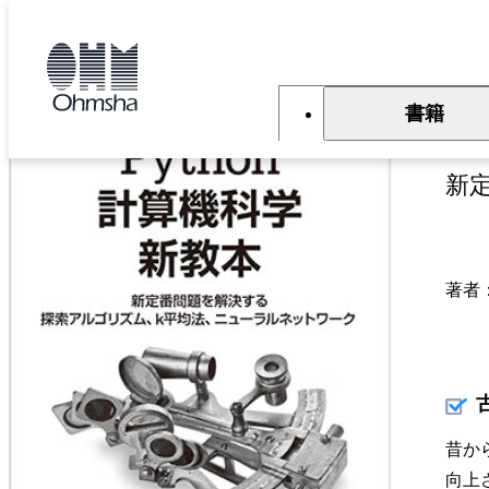
本
文
トップ
書籍
書籍詳細
に
移
動
書籍
P
新
著者
昔か
向上