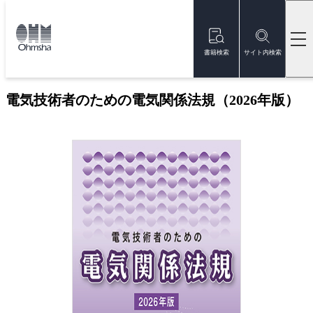
本
文
トップ
書籍
書籍詳細
に
移
書籍検索
サイト内検索
動
新刊
電気技術者のための電気関係法規（2026年版）