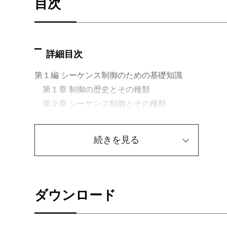
目次
詳細目次
第１編 シーケンス制御のための基礎知識
第１章 制御の歴史とその種類
第２章 シーケンス制御とその種類
第３章 シーケンス制御に使われる制御器具番号
第４章 シーケンス制御に使われる電気用図記号と
続きを見る
第５章 “ON 信号”・“OFF 信号”をつくる電磁リレ
第６章 実際配線図から展開接続図への変換
第７章 展開接続図の書き方
第８章 展開接続図の書き方
ダウンロード
第９章 論理回路—NOT回路・NAND回路・NOR回
資料