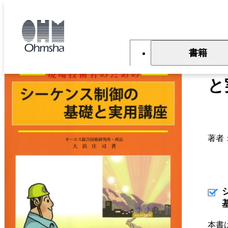
本
文
トップ
書籍
書籍詳細
に
移
動
書籍
完
と
著者
本書