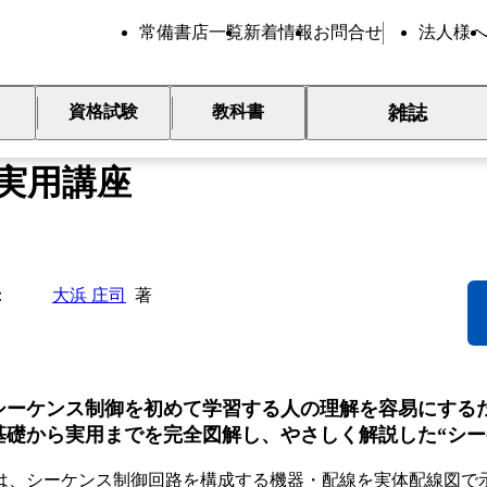
常備書店一覧
新着情報
お問合せ
法人様
雑誌
資格試験
教科書
全図解 現場技術者のためのシ
実用講座
大浜 庄司
著
シーケンス制御を初めて学習する人の理解を容易にする
基礎から実用までを完全図解し、やさしく解説した“シー
は、シーケンス制御回路を構成する機器・配線を実体配線図で