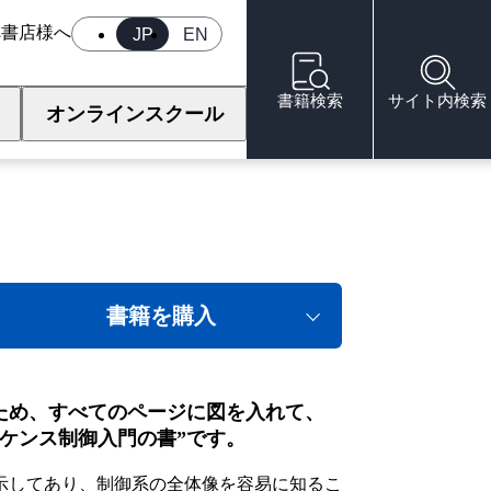
へ
書店様へ
JP
EN
書籍検索
サイト内検索
オンラインスクール
ーケンス制御の基礎
書籍を購入
ため、すべてのページに図を入れて、
ケンス制御入門の書”です。
示してあり、制御系の全体像を容易に知るこ