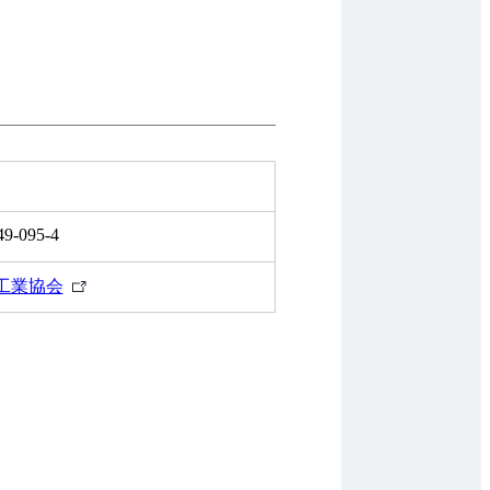
49-095-4
外
工業協会
部
リ
ン
ク