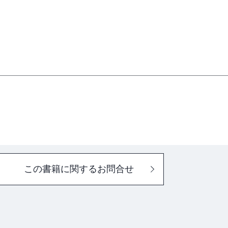
御
制御
動制御
御
〔1〕
〔2〕
この書籍に関するお問合せ