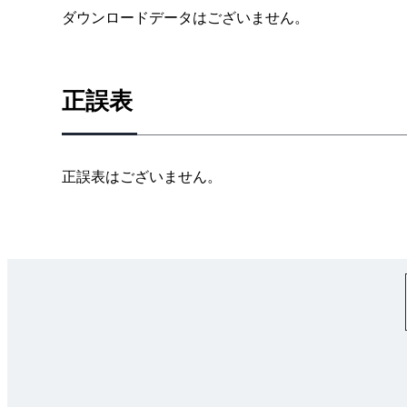
第２編 シーケンス制御の基本回路とその実例
ダウンロードデータはございません。
第１０章 自己保持回路と電動機の始動制御
第１１章 インターロック回路と電動機の正逆転制
第１２章 タイマ回路と電動機のスターデルタ始動
正誤表
資料 シーケンス制御の基本回路
第３編 シーケンス制御の応用
第１３章 電動ポンプの繰り返し運転制御・順序始
正誤表はございません。
第１４章 給水制御
第１５章 自家用受電設備の遮断器投入・引外し制
第１６章 ３階までの自動荷上げリフト設備の制御
第１７章 ３階までの自動荷上げリフト設備の制御
索引