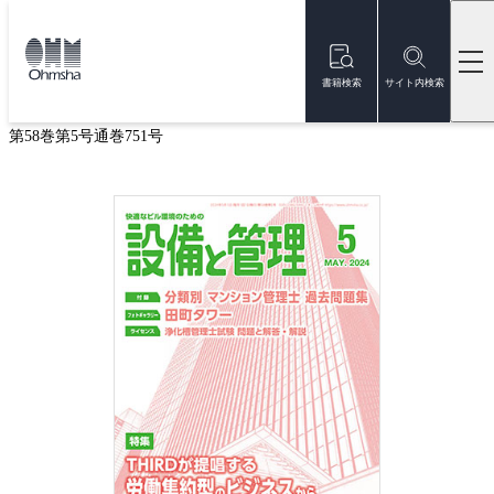
本
文
トップ
雑誌
雑誌『設備と管理』
設備と管理 2024年5月号
に
移
書籍検索
サイト内検索
設備と管理 2024年5月号
動
第58巻第5号通巻751号