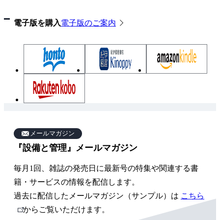
電子版を購入
電子版のご案内
雑
誌
メールマガジン
『設備と管理』メールマガジン
関
連
毎月1回、雑誌の発売日に最新号の特集や関連する書
ペ
籍・サービスの情報を配信します。
ー
過去に配信したメールマガジン（サンプル）は
こちら
外
からご覧いただけます。
ジ