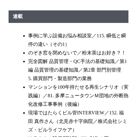
連載
事例に学ぶ設備お悩み相談室／115. 瞬低と瞬
停の違い（その1）
のぞき窓を閉めないで／粉末茶はお好き？！
完全図解 品質管理・QC手法の基礎知識／第1
編 品質管理の基礎知識／第2章 部門別管理
5. 購買部門・製造部門の業務
マンションを100年持たせる再生シナリオ（実
践編）／81. 多摩ニュータウンＭ団地の外断熱
化改修工事事例（後編）
現場ではたらくビル管INTERVIEW／152. 福
田 真作さん（北見赤十字病院／株式会社シミ
ズ・ビルライフケア）