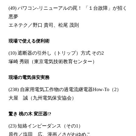
(49) パワコン-リニューアルの罠！ 「１台故障」が招く
悪夢
エネテク／野口 貴司、松尾 茂則
現場で使える便利術
(10) 遮断器の引外し（トリップ）方式 その2
塚崎 秀顕（東京電気技術教育センター）
現場の電気保安実務
(238) 自家用電気工作物の過電流継電器How-To（2）
大屋 誠（九州電気保安協会）
驚き 桃の木 変圧器!?
(23) 短絡インピーダンス（その1）
原作／塩田 広、漫画／さがわゆめこ