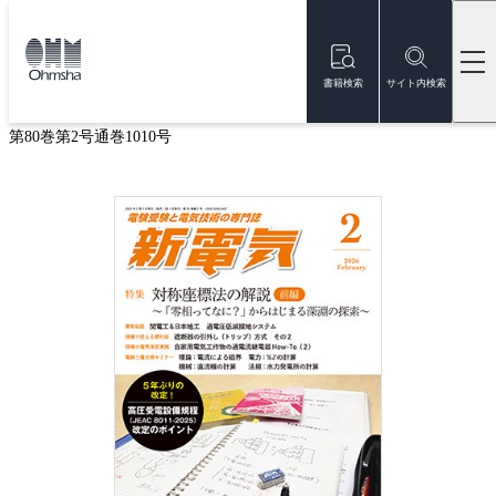
本
文
トップ
雑誌
雑誌『新電気』
新電気 2026年2月号
に
移
書籍検索
サイト内検索
新電気 2026年2月号
動
第80巻第2号通巻1010号