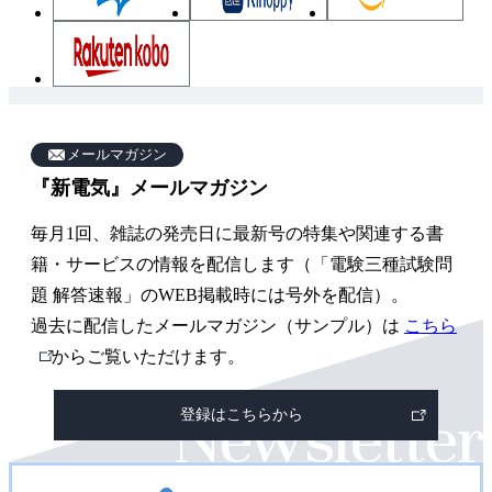
雑
誌
メールマガジン
『新電気』メールマガジン
関
連
毎月1回、雑誌の発売日に最新号の特集や関連する書
ペ
籍・サービスの情報を配信します（「電験三種試験問
ー
題 解答速報」のWEB掲載時には号外を配信）。
過去に配信したメールマガジン（サンプル）は
こちら
ジ
外
からご覧いただけます。
部
登録はこちらから
リ
ン
ク