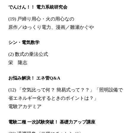
でんけん！！ 電力系統研究会
(19) 戸締り用心・火の用心なの
原作／ゆっくり電力、漫画／雛瀬かぐや
シン・電気数学
(2) 数式の乗法公式
栄 隆志
お悩み解決！ エネ管Q&A
(12) 「空気比って何？ 簡易式って？？」「照明設備で
省エネルギー化するときのポイントは？」
電験アカデミア
電験二種 一次試験突破！ 基礎力アップ講座