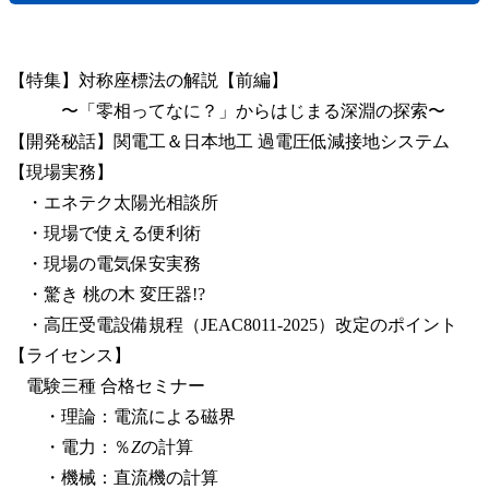
【特集】対称座標法の解説【前編】
〜「零相ってなに？」からはじまる深淵の探索〜
【開発秘話】関電工＆日本地工 過電圧低減接地システム
【現場実務】
・エネテク太陽光相談所
・現場で使える便利術
・現場の電気保安実務
・驚き 桃の木 変圧器!?
・高圧受電設備規程（JEAC8011-2025）改定のポイント
【ライセンス】
電験三種 合格セミナー
・理論：電流による磁界
・電力：％
Z
の計算
・機械：直流機の計算