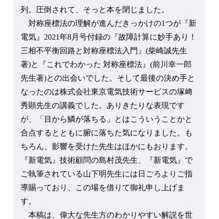
列。圧倒されて、そっと本を閉じました。
対称座標法の理解が進んだきっかけの1つが『新
電気』2021年8月号付録の『故障計算に妙手あり！
三相不平衡回路と対称座標法入門』(柴崎誠先生
著)と『これでわかった 対称座標法』(前川幸一郎
先生著)との出会いでした。そして最後の決め手と
なったのは株式会社東京電気技術サービスの塚﨑
秀顕先生の講義でした。ありきたりな表現です
が、「目から鱗が落ちる」とはこういうことかと
合点するとともに腑に落ちた気になりました。も
ちろん、影響を受けた先生はほかにもおります。
『新電気』技術顧問の島村茂先生、『新電気』で
ご執筆されている山下明先生には日ごろよりご指
導賜っており、この場を借りて御礼申し上げま
す。
本稿は、偉大な先生方のわかりやすい解説を世