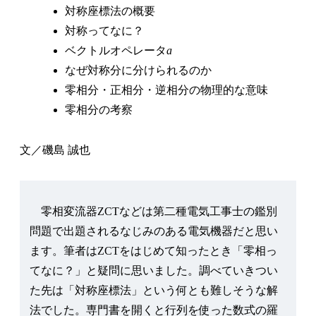
対称座標法の概要
対称ってなに？
ベクトルオペレータ
a
なぜ対称分に分けられるのか
零相分・正相分・逆相分の物理的な意味
零相分の考察
文／磯島 誠也
零相変流器ZCTなどは第二種電気工事士の鑑別
問題で出題されるなじみのある電気機器だと思い
ます。筆者はZCTをはじめて知ったとき「零相っ
てなに？」と疑問に思いました。調べていきつい
た先は「対称座標法」という何とも難しそうな解
法でした。専門書を開くと行列を使った数式の羅