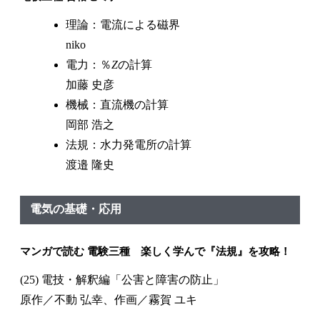
理論：電流による磁界
niko
電力：％
Z
の計算
加藤 史彦
機械：直流機の計算
岡部 浩之
法規：水力発電所の計算
渡邉 隆史
電気の基礎・応用
マンガで読む 電験三種 楽しく学んで『法規』を攻略！
(25) 電技・解釈編「公害と障害の防止」
原作／不動 弘幸、作画／霧賀 ユキ