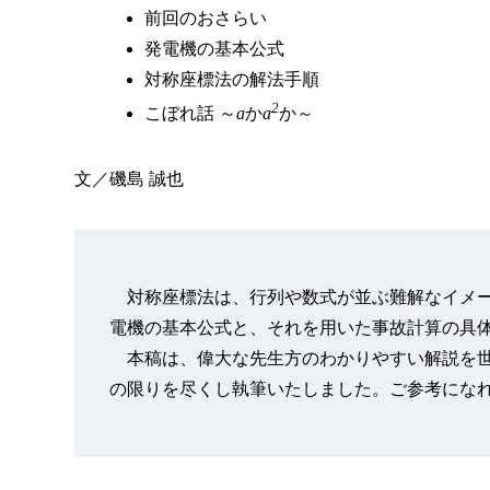
前回のおさらい
発電機の基本公式
対称座標法の解法手順
2
こぼれ話 ～
a
か
a
か～
文／磯島 誠也
対称座標法は、行列や数式が並ぶ難解なイメー
電機の基本公式と、それを用いた事故計算の具
本稿は、偉大な先生方のわかりやすい解説を世
の限りを尽くし執筆いたしました。ご参考にな