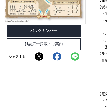
【開
【現
・電験
・省
・エ
バックナンバー
・現
・現
雑誌広告掲載のご案内
・驚
【ラ
シェアする
電験
・理
・
・機
・法
【電
・シ