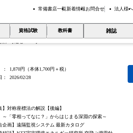
常備書店一覧
新着情報
お問合せ
法人様
電気 2026年3月号
雑誌
資格試験
教科書
巻第3号通巻1011号
1,870円（本体1,700円＋税）
日
2026/02/28
集】対称座標法の解説【後編】
零相ってなに？」からはじまる深淵の探索～
告企画】遠隔監視システム 最新カタログ