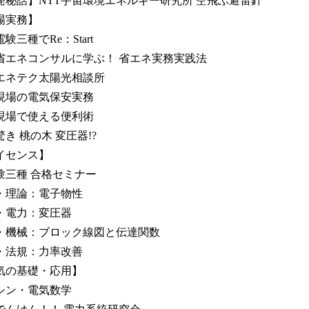
発秘話】NTT宇宙環境エネルギー研究所 空飛ぶ避雷針
場実務】
三種でRe：Start
エネコンサルに学ぶ！ 省エネ実務実践法
ネテク太陽光相談所
場の電気保安実務
場で使える便利術
き 桃の木 変圧器!?
イセンス】
三種 合格セミナー
論：電子物性
電力：変圧器
械：ブロック線図と伝達関数
規：力率改善
気の基礎・応用】
ン・電気数学