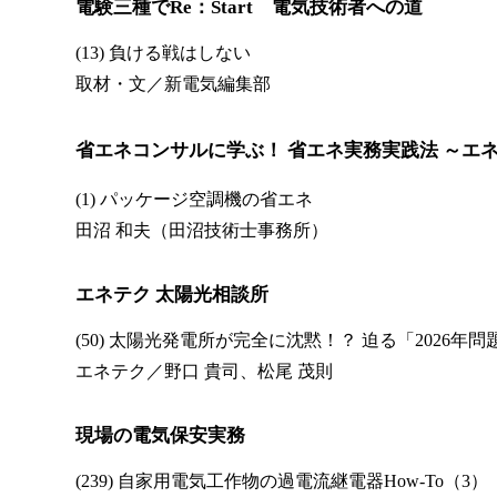
電験三種でRe：Start 電気技術者への道
(13) 負ける戦はしない
取材・文／新電気編集部
省エネコンサルに学ぶ！ 省エネ実務実践法 ～エ
(1) パッケージ空調機の省エネ
田沼 和夫（田沼技術士事務所）
エネテク 太陽光相談所
(50) 太陽光発電所が完全に沈黙！？ 迫る「2026年
エネテク／野口 貴司、松尾 茂則
現場の電気保安実務
(239) 自家用電気工作物の過電流継電器How-To（3）