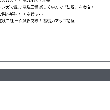
んけん！！ 電力系統研究会
ンガで読む 電験三種 楽しく学んで『法規』を攻略！
悩み解決！ エネ管Q&A
験二種 一次試験突破！ 基礎力アップ講座