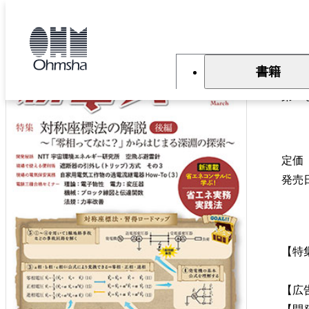
本
文
トップ
雑誌
雑誌『新電気』
新電気 2026年3月号
に
移
新
動
書籍
第80
定価
発売
【特
～「
【広