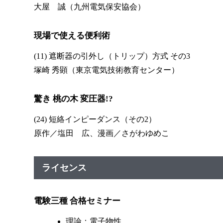
大屋 誠（九州電気保安協会）
現場で使える便利術
(11) 遮断器の引外し（トリップ）方式 その3
塚崎 秀顕（東京電気技術教育センター）
驚き 桃の木 変圧器!?
(24) 短絡インピーダンス（その2）
原作／塩田 広、漫画／さがわゆめこ
ライセンス
電験三種 合格セミナー
理論：電子物性