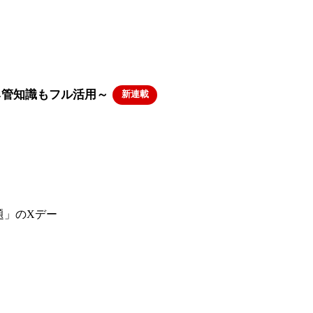
ネ管知識もフル活用～
新連載
問題」のXデー