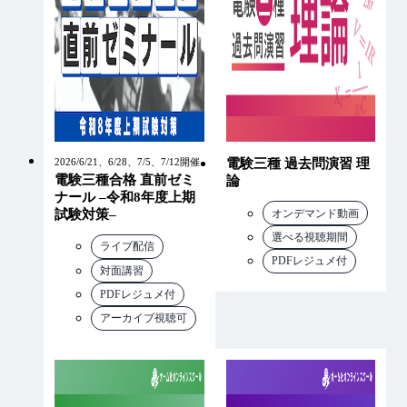
2026/6/21、6/28、7/5、7/12開催
電験三種 過去問演習 理
電験三種合格 直前ゼミ
論
ナール –令和8年度上期
オンデマンド動画
試験対策–
選べる視聴期間
ライブ配信
PDFレジュメ付
対面講習
PDFレジュメ付
アーカイブ視聴可