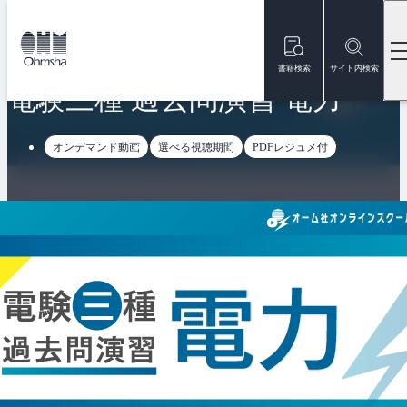
本
文
トップ
オンラインスクール
電験三種 過去問演習 電力
に
移
書籍検索
サイト内検索
動
電験三種 過去問演習 電力
オンデマンド動画
選べる視聴期間
PDFレジュメ付