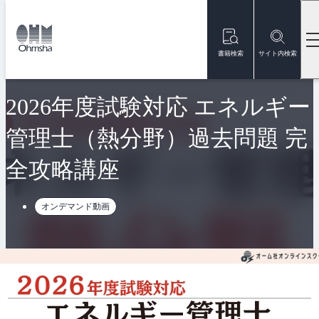
本
文
トップ
オンラインスクール
2026年度試験対応 エネルギー管理士（
に
移
書籍検索
サイト内検索
動
新着
2026年度試験対応 エネルギー
管理士（熱分野）過去問題 完
全攻略講座
オンデマンド動画