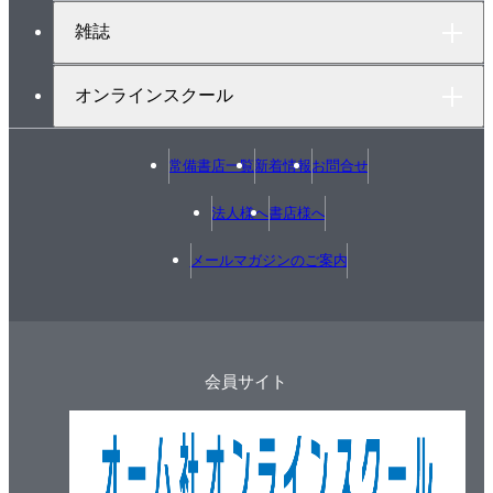
9章 非正弦波交流
雑誌
1．非正弦波交流とは
2．非正弦波交流の取扱い
オンラインスクール
3．非正弦波回路
4．過渡現象
常備書店一覧
新着情報
お問合せ
法人様へ
書店様へ
メールマガジンのご案内
会員サイト