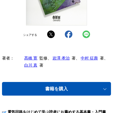
シェアする
著者
髙橋 寛
監修、
岩澤 孝治
著、
中村 征壽
著、
白川 真
著
書籍を購入
電気回路をはじめて学ぶ読者にお薦めする基本書・入門書