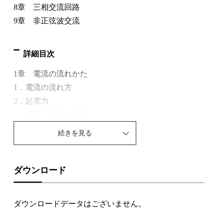
8章 三相交流回路
9章 非正弦波交流
詳細目次
1章 電流の流れかた
1．電流の流れ方
2．起電力
3．電流と電圧の関係
4．電圧と電流の測り方
続きを見る
2章 直流回路
1．直流回路の構成
2．抵抗の接続
ダウンロード
3．直流電源
4．スイッチ回路
ダウンロードデータはございません。
3章 複雑な回路の計算