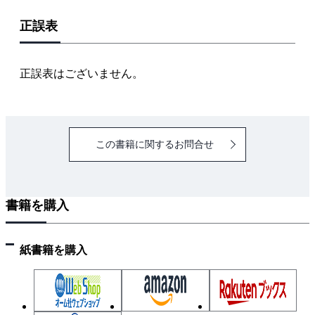
1．ブリッジ回路
正誤表
2．重ね合わせの定理
3．キルヒホッフの法則
4章 電流の発熱作用と電力
正誤表はございません。
1．電流の発熱作用
2．電力と電力の計算
3．電力量と電力量の計算
この書籍に関するお問合せ
5章 単相交流
1．交流とは
2．交流の表し方
書籍を購入
3．コイルの働き
4．コンデンサの働き
5．インピーダンスとは
紙書籍を購入
6章 交流回路
1．記号法とは
2．直列回路の合成インピーダンス