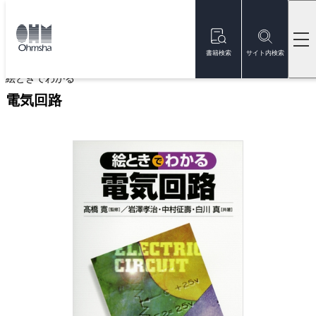
本
文
トップ
書籍
書籍詳細
に
移
書籍検索
サイト内検索
動
絵ときでわかる
電気回路