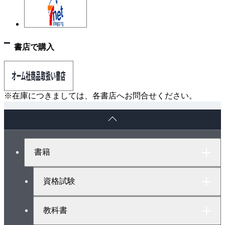
3．並列回路とアドミタンス
4．共振回路とは
5．交流の電力
書店で購入
6．力率改善と整合
7章 いろいろな交流回路と四端子網
1．キルヒホッフの法則
2．テブナンの定理
※在庫につきましては、各書店へお問合せください。
3．交流ブリッジ
ペ
4．四端子定数
ー
5．四端子網
ジ
ト
8章 三相交流回路
書籍
ッ
1．三相交流の発生
プ
2．平衡三相交流の電圧電流
へ
資格試験
3．三相電力
4．△－Y変換
教科書
5．V結線