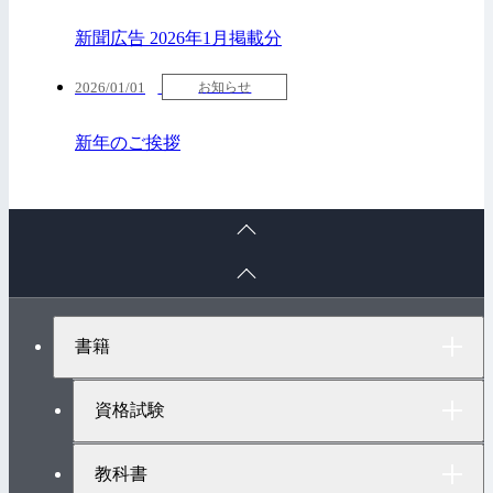
新聞広告 2026年1月掲載分
2026/01/01
お知らせ
新年のご挨拶
ペ
ー
ペ
ジ
ー
ト
ジ
ッ
ト
プ
書籍
ッ
へ
プ
へ
資格試験
教科書