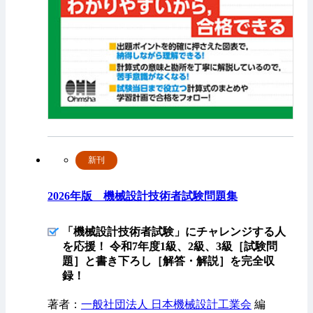
新刊
2026年版 機械設計技術者試験問題集
「機械設計技術者試験」にチャレンジする人
を応援！ 令和7年度1級、2級、3級［試験問
題］と書き下ろし［解答・解説］を完全収
録！
著者：
一般社団法人 日本機械設計工業会
編