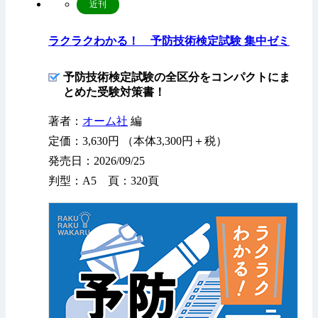
近刊
ラクラクわかる！ 予防技術検定試験 集中ゼミ
予防技術検定試験の全区分をコンパクトにま
とめた受験対策書！
著者：
オーム社
編
定価：3,630円 （本体3,300円＋税）
発売日：2026/09/25
判型：A5 頁：320頁