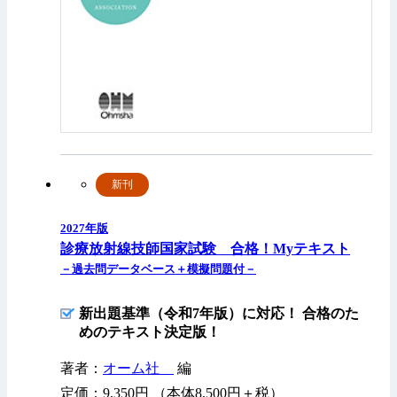
新刊
2027年版
診療放射線技師国家試験 合格！Myテキスト
－過去問データベース＋模擬問題付－
新出題基準（令和7年版）に対応！ 合格のた
めのテキスト決定版！
著者：
オーム社
編
定価：9,350円 （本体8,500円＋税）