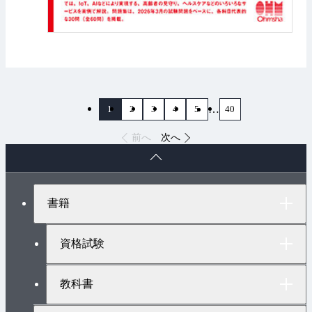
…
1
2
3
4
5
40
前へ
次へ
ペ
ー
ジ
ト
書籍
ッ
プ
へ
資格試験
教科書