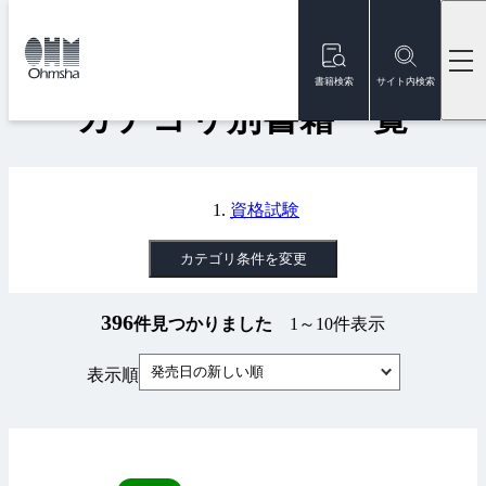
本
文
トップ
書籍
カテゴリ別書籍一覧
に
移
書籍検索
サイト内検索
動
カテゴリ別書籍一覧
資格試験
カテゴリ条件を変更
396
件見つかりました
1～10件表示
発売日の新しい順
表示順