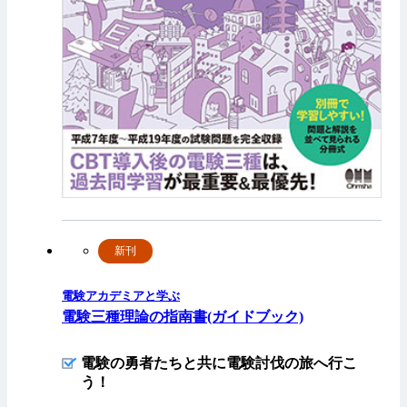
新刊
電験アカデミアと学ぶ
電験三種理論の指南書(ガイドブック)
電験の勇者たちと共に電験討伐の旅へ行こ
う！