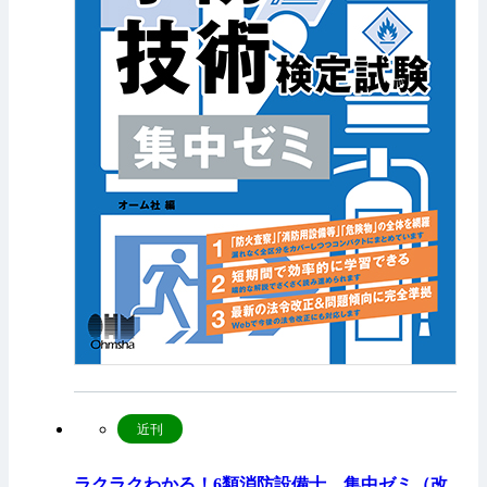
近刊
ラクラクわかる！6類消防設備士 集中ゼミ（改