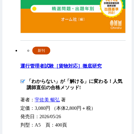
新刊
運行管理者試験［貨物対応］徹底研究
「わからない」が「解ける」に変わる！人気
講師直伝の合格メソッド!
著者：
宇佐美 暢弘
著
定価：3,080円 （本体2,800円＋税）
発売日：2026/05/26
判型：A5 頁：400頁