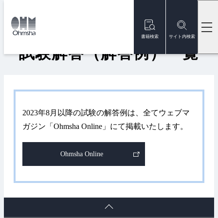
本
本
文
文
トップ
資格試験
試験解答（解答例）一覧
に
に
移
移
書籍検索
サイト内検索
動
動
試験解答（解答例）一覧
2023年8月以降の試験の解答例は、全てウェブマ
ガジン「Ohmsha Online」にて掲載いたします。
Ohmsha Online
ペ
ー