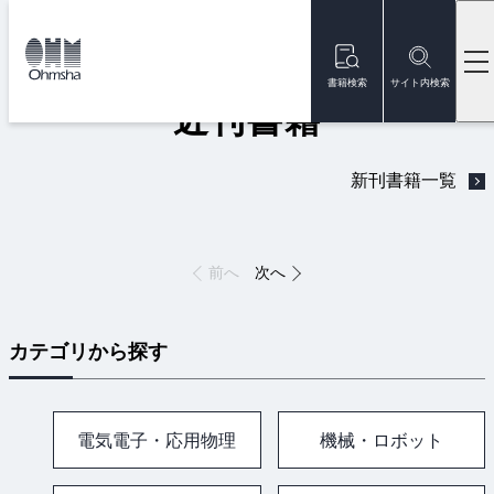
本
文
トップ
書籍
近刊書籍
に
移
書籍検索
サイト内検索
動
近刊書籍
新刊書籍一覧
前へ
次へ
カテゴリから探す
電気電子・応用物理
機械・ロボット