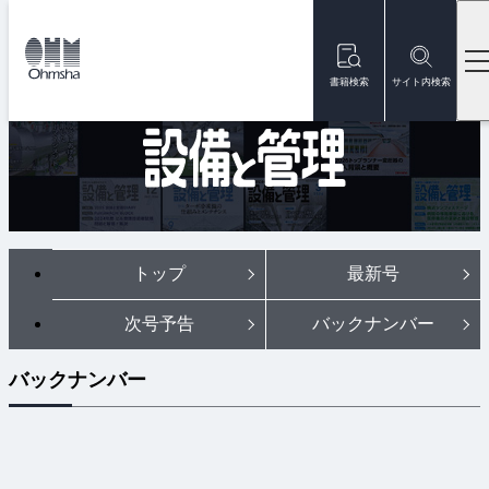
本
文
トップ
雑誌
雑誌『設備と管理』
バックナンバー
に
移
書籍検索
サイト内検索
快適なビル環境のための
動
トップ
最新号
次号予告
バックナンバー
バックナンバー