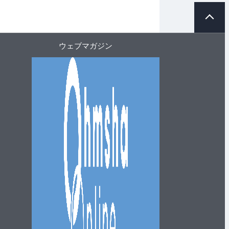
ペ
ー
ジ
ト
ウェブマガジン
ッ
プ
へ