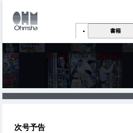
本
文
トップ
雑誌
雑誌『電気と工事』
次号予告
に
移
動
書籍
次号予告