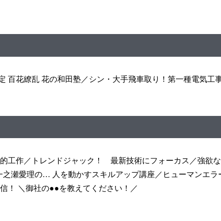
検定 百花繚乱 花の和田塾／シン・大手飛車取り！第一種電気工
的工作／トレンドジャック！ 最新技術にフォーカス／強欲な
 一之瀬愛理の… 人を動かすスキルアップ講座／ヒューマンエ
信！ ＼御社の●●を教えてください！／