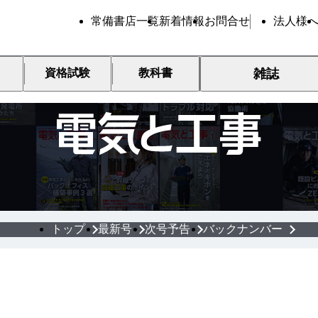
常備書店一覧
新着情報
お問合せ
法人様
雑誌
資格試験
教科書
現場技術者のための実務誌
トップ
最新号
次号予告
バックナンバー