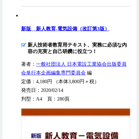
新版 新人教育-電気設備（改訂第3版）
新人技術者教育用テキスト、実務に必須な内
容の充実と自己研鑽に役立つ！
著者：
一般社団法人 日本電設工業協会出版委員
会単行本企画編集専門委員会
編
定価：4,180円 （本体3,800円＋税）
発売日：2020/02/14
判型：A4 頁：280頁