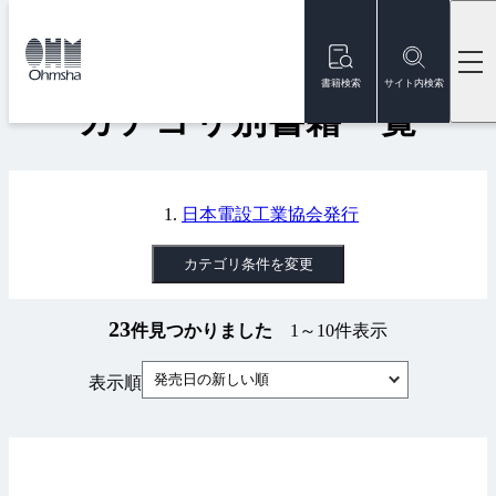
本
文
トップ
書籍
カテゴリ別書籍一覧
に
移
書籍検索
サイト内検索
動
カテゴリ別書籍一覧
日本電設工業協会発行
カテゴリ条件を変更
23
件見つかりました
1～10件表示
発売日の新しい順
表示順