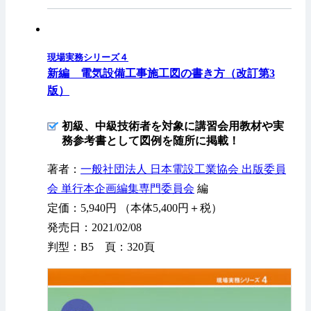
現場実務シリーズ４
新編 電気設備工事施工図の書き方（改訂第3
版）
初級、中級技術者を対象に講習会用教材や実
務参考書として図例を随所に掲載！
著者：
一般社団法人 日本電設工業協会 出版委員
会 単行本企画編集専門委員会
編
定価：5,940円 （本体5,400円＋税）
発売日：2021/02/08
判型：B5 頁：320頁