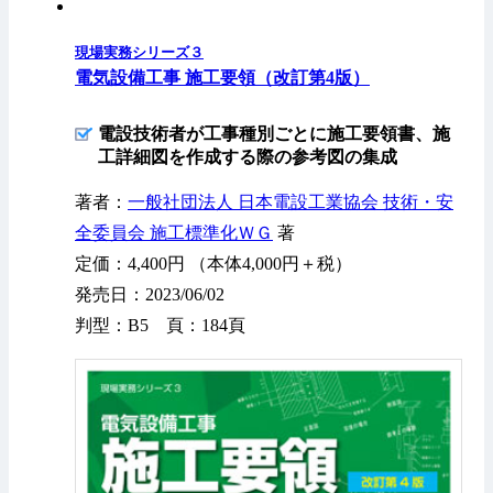
現場実務シリーズ３
電気設備工事 施工要領（改訂第4版）
電設技術者が工事種別ごとに施工要領書、施
工詳細図を作成する際の参考図の集成
著者：
一般社団法人 日本電設工業協会 技術・安
全委員会 施工標準化ＷＧ
著
定価：4,400円 （本体4,000円＋税）
発売日：2023/06/02
判型：B5 頁：184頁