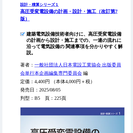
設計・積算シリーズ１
高圧受変電設備の計画・設計・施工（改訂第7
版）
建築電気設備技術者向けに、高圧受変電設備
の計画から設計・施工までの、一連の流れに
沿って電気設備の 関連事項を分かりやすく解
説。
著者：
一般社団法人日本電設工業協会 出版委員
会単行本企画編集専門委員会
編
定価：4,400円 （本体4,000円＋税）
発売日：2025/08/05
判型：B5 頁：225頁