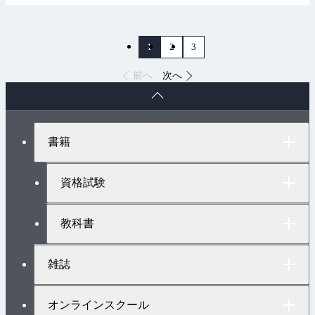
1
2
3
前へ
次へ
ペ
ー
ジ
ト
書籍
ッ
プ
へ
資格試験
教科書
雑誌
オンラインスクール