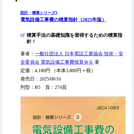
設計・積算シリーズ3
電気設備工事費の積算指針（2025年版）
積算手法の基礎知識を習得するための積算指
針！
著者：
一般社団法人 日本電設工業協会 技術・安
全委員会 電気設備工事費積算ＷＧ
著
定価：4,180円 （本体3,800円＋税）
発売日：2025/08/16
判型：B5 頁：274頁