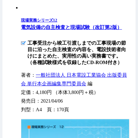
現場実務シリーズ12
電気設備の自主検査と現場試験（改訂第2版）
工事受注から竣工引渡しまでの工事現場の節
目に沿った自主検査の内容を、電設技術者向
けにまとめた、実用性の高い実務書です。
（各種試験様式を収録したCD-ROM付き）
著者：
一般社団法人 日本電設工業協会 出版委員
会 単行本企画編集専門委員会
編
定価：4,180円 （本体3,800円＋税）
発売日：2021/04/06
判型：A4 頁：170頁