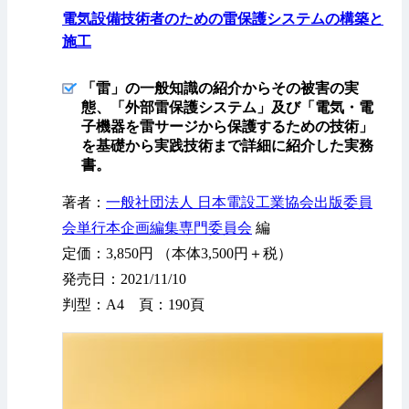
電気設備技術者のための雷保護システムの構築と
施工
「雷」の一般知識の紹介からその被害の実
態、「外部雷保護システム」及び「電気・電
子機器を雷サージから保護するための技術」
を基礎から実践技術まで詳細に紹介した実務
書。
著者：
一般社団法人 日本電設工業協会出版委員
会単行本企画編集専門委員会
編
定価：3,850円 （本体3,500円＋税）
発売日：2021/11/10
判型：A4 頁：190頁