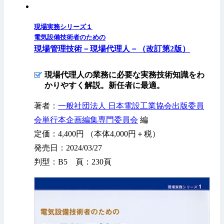
現場実務シリーズ１
電気設備技術者のための
現場管理技術－現場代理人－（改訂第2版）
現場代理人の業務に必要な実務技術知識をわ
かりやすく解説。新任者に最適。
著者：
一般社団法人 日本電設工業協会出版委員
会単行本企画編集専門委員会
編
定価：4,400円 （本体4,000円＋税）
発売日：2024/03/27
判型：B5 頁：230頁