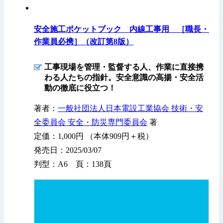
安全施工ポケットブック 内線工事用 ［職長・
作業員必携］（改訂第8版）
工事現場を管理・監督する人、作業に直接携
わる人たちの指針。安全意識の高揚・安全活
動の徹底に役立つ！
著者：
一般社団法人日本電設工業協会 技術・安
全委員会 安全・防災専門委員会
著
定価：1,000円 （本体909円＋税）
発売日：2025/03/07
判型：A6 頁：138頁