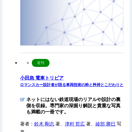
近刊
小田急 電車トリビア
ロマンスカー設計者が語る車両技術の粋と矜持とこだわりと
ネットにはない鉄道現場のリアルや設計の裏
側を収録。専門家の深掘り解説と貴重な写真
も満載の一冊です。
著者：
鈴木 剛志
著、
津村 哲広
著、
綾部 勝巳
写