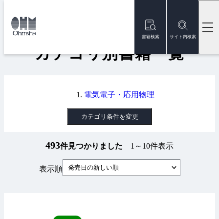
本
文
トップ
書籍
カテゴリ別書籍一覧
に
移
書籍検索
サイト内検索
動
カテゴリ別書籍一覧
電気電子・応用物理
カテゴリ条件を変更
493
件見つかりました
1～10件表示
発売日の新しい順
表示順