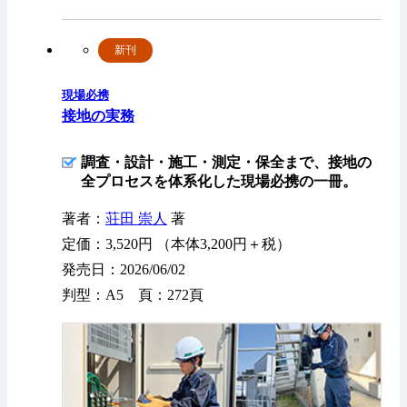
新刊
現場必携
接地の実務
調査・設計・施工・測定・保全まで、接地の
全プロセスを体系化した現場必携の一冊。
著者：
荘田 崇人
著
定価：3,520円 （本体3,200円＋税）
発売日：2026/06/02
判型：A5 頁：272頁