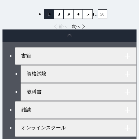
…
1
2
3
4
5
50
前へ
次へ
ペ
ー
ジ
ト
書籍
ッ
プ
へ
資格試験
教科書
雑誌
オンラインスクール