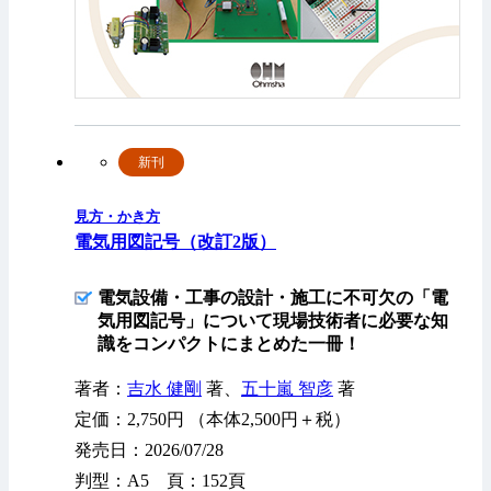
新刊
見方・かき方
電気用図記号（改訂2版）
電気設備・工事の設計・施工に不可欠の「電
気用図記号」について現場技術者に必要な知
識をコンパクトにまとめた一冊！
著者：
吉水 健剛
著、
五十嵐 智彦
著
定価：2,750円 （本体2,500円＋税）
発売日：2026/07/28
判型：A5 頁：152頁