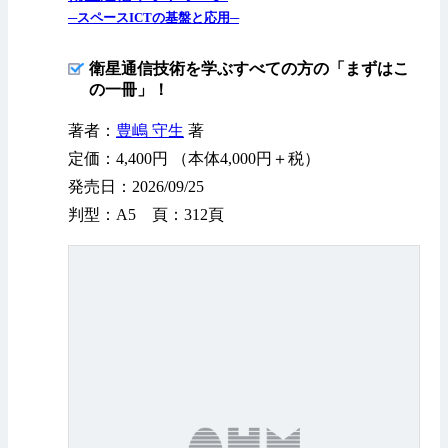
─スペースICTの基盤と応用─
衛星通信技術を学ぶすべての方の「まずはこ
の一冊」！
著者：
豊嶋 守生
著
定価：4,400円 （本体4,000円＋税）
発売日：2026/09/25
判型：A5 頁：312頁