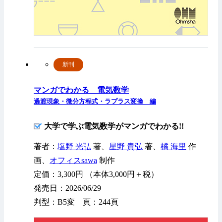
新刊
マンガでわかる 電気数学
過渡現象・微分方程式・ラプラス変換 編
大学で学ぶ電気数学がマンガでわかる!!
著者：
塩野 光弘
著、
星野 貴弘
著、
橘 海里
作
画、
オフィスsawa
制作
定価：3,300円 （本体3,000円＋税）
発売日：2026/06/29
判型：B5変 頁：244頁