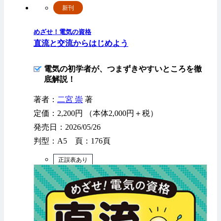
新刊
めざせ！電気の資格
直流と交流からはじめよう
電気の初学者が、つまずきやすいところを徹
底解説！
著者：
二宮 崇
著
定価：2,200円 （本体2,000円＋税）
発売日：2026/05/26
判型：A5 頁：176頁
正誤表あり