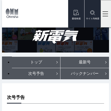
本
文
トップ
雑誌
雑誌『新電気』
次号予告
に
移
書籍検索
サイト内検索
電験受験と電気技術の専門誌
動
トップ
最新号
次号予告
バックナンバー
次号予告