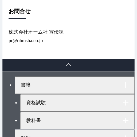
お問合せ
株式会社オーム社 宣伝課
pr@ohmsha.co.jp
ペ
ー
ジ
ト
書籍
ッ
プ
へ
資格試験
教科書