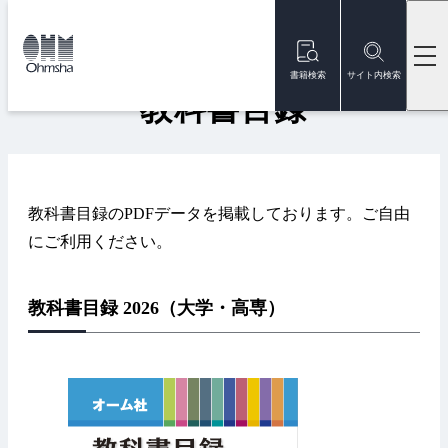
本
本
文
文
トップ
教科書
教科書目録
に
に
移
移
書籍検索
サイト内検索
動
動
教科書目録
教科書目録のPDFデータを掲載しております。ご自由
にご利用ください。
教科書目録 2026（大学・高専）