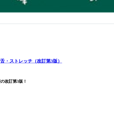
滑舌・ストレッチ（改訂第3版）
の改訂第3版！