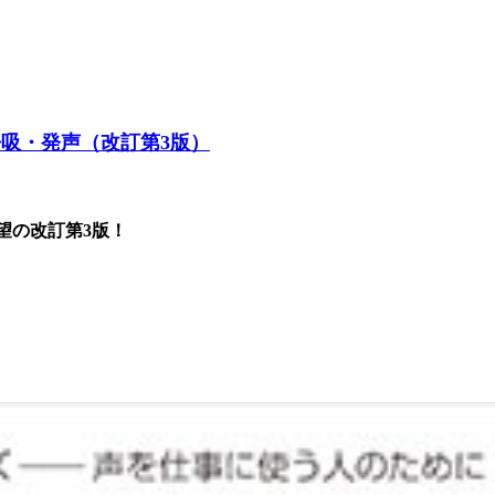
呼吸・発声（改訂第3版）
望の改訂第3版！