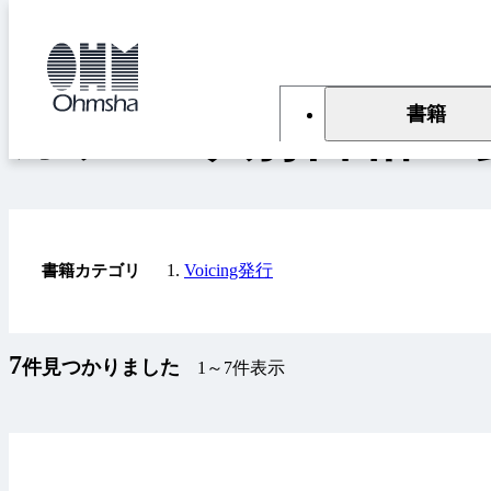
本
文
トップ
書籍
カテゴリ別書籍一覧
に
移
動
書籍
カテゴリ別書籍一
Voicing発行
書籍カテゴリ
7
件見つかりました
1～7件表示