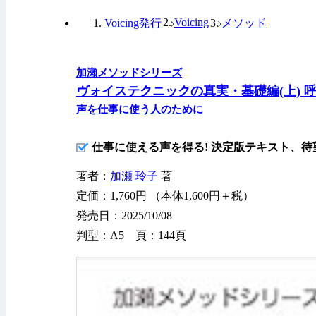
Voicing
Voicing発行
メソッド
加瀬メソッドシリーズ
ヴォイステクニックの真実・基礎編(上) 
声を仕事に使う人のために
仕事に使える声を得る! 決定版テキスト、待
著者：
加瀬 玲子
著
定価：1,760円 （本体1,600円＋税）
発売日：2025/10/08
判型：A5 頁：144頁