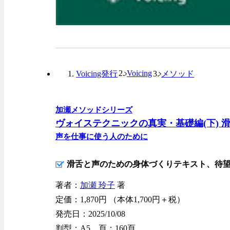
Voicing
Voicing発行
メソッド
加瀬メソッドシリーズ
ヴォイステクニックの真実・基礎編(下) 
声を仕事に使う人のために
滑舌と声のための身体づくりテキスト、待望
著者：
加瀬 玲子
著
定価：1,870円 （本体1,700円＋税）
発売日：2025/10/08
判型：A5 頁：160頁