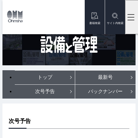
本
文
トップ
雑誌
雑誌『設備と管理』
次号予告
に
移
書籍検索
サイト内検索
快適なビル環境のための
動
トップ
最新号
次号予告
バックナンバー
次号予告