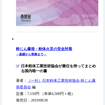
粉じん爆発・粉体火災の安全対策
－基礎から実務まで－
日本粉体工業技術協会が責任を持ってまとめ
る国内唯一の書
著者：
（一社）日本粉体工業技術協会 粉じん爆
発委員会
編
定価：7,150円 （本体6,500円＋税）
発売日：2019/08/30