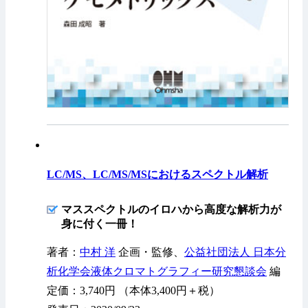
LC/MS、LC/MS/MSにおけるスペクトル解析
マススペクトルのイロハから高度な解析力が
身に付く一冊！
著者：
中村 洋
企画・監修、
公益社団法人 日本分
析化学会液体クロマトグラフィー研究懇談会
編
定価：3,740円 （本体3,400円＋税）