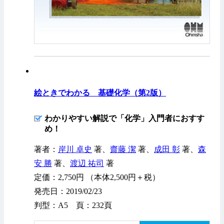
絵ときでわかる 基礎化学（第2版）
わかりやすい解説で「化学」入門者におすす
め！
著者：
岸川 卓史
著、
齋藤 潔
著、
成田 彰
著、
森
安 勝
著、
渡辺 祐司
著
定価：2,750円 （本体2,500円＋税）
発売日：2019/02/23
判型：A5 頁：232頁