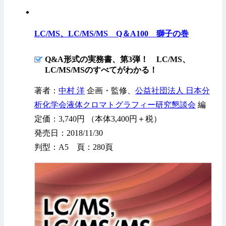
LC/MS、LC/MS/MS Q＆A100 獅子の巻
Q&A形式の実務書、第3弾！ LC/MS、
LC/MS/MSのすべてがわかる！
著者：
中村 洋
企画・監修、
公益社団法人 日本分
析化学会液体クロマトグラフィー研究懇談会
編
定価：3,740円 （本体3,400円＋税）
発売日：2018/11/30
判型：A5 頁：280頁