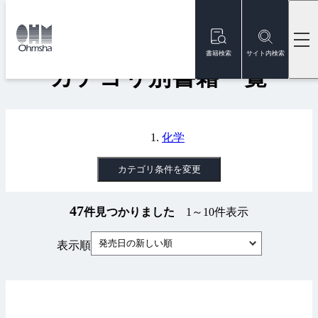
本
文
トップ
書籍
カテゴリ別書籍一覧
に
移
書籍検索
サイト内検索
動
カテゴリ別書籍一覧
化学
カテゴリ条件を変更
47
件見つかりました
1～10件表示
発売日の新しい順
表示順