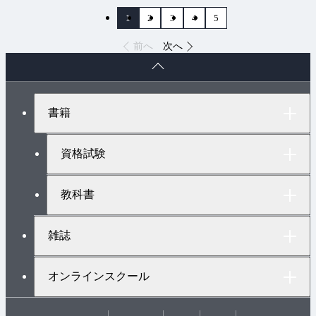
1
2
3
4
5
前へ
次へ
ペ
ー
ジ
ト
書籍
ッ
プ
へ
資格試験
教科書
雑誌
オンラインスクール