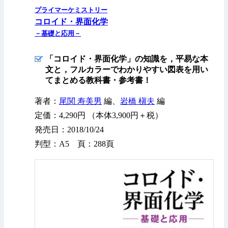
プライマーケミストリー
コロイド・界面化学
－基礎と応用－
「コロイド・界面化学」の知識を，平易な本
文と，フルカラーでわかりやすい図表を用い
てまとめる教科書・参考書！
著者：
尾関 寿美男
編、
岩橋 槇夫
編
定価：4,290円 （本体3,900円＋税）
発売日：2018/10/24
判型：A5 頁：288頁