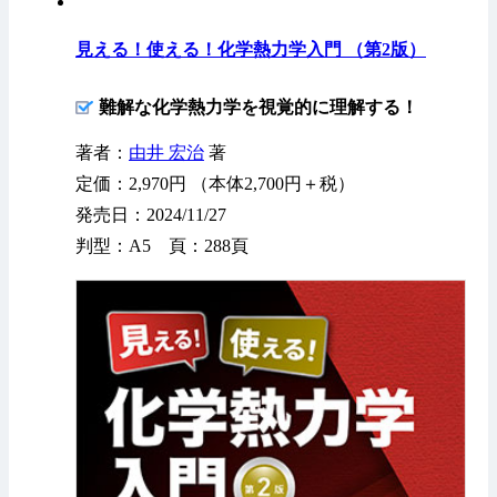
見える！使える！化学熱力学入門 （第2版）
難解な化学熱力学を視覚的に理解する！
著者：
由井 宏治
著
定価：2,970円 （本体2,700円＋税）
発売日：2024/11/27
判型：A5 頁：288頁