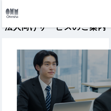
本
本
文
文
トップ
オンラインスクール
ご利用案内
法人向けサービスのご案内
に
に
移
移
動
動
法人向けサービスのご案内