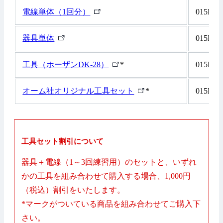
ク
リ
外
電線単体（1回分）
015K00
ン
部
ク
リ
外
器具単体
015K00
ン
部
ク
リ
外
工具（ホーザンDK-28）
*
015K00
ン
部
ク
リ
外
オーム社オリジナル工具セット
*
015K00
ン
部
ク
リ
ン
ク
工具セット割引について
器具＋電線（1～3回練習用）のセットと、いずれ
かの工具を組み合わせて購入する場合、1,000円
（税込）割引をいたします。
*マークがついている商品を組み合わせてご購入下
さい。