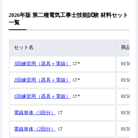
2026年版 第二種電気工事士技能試験 材料セット
一覧
セット名
商品コ
外
3回練習用（器具＋電線）
*
015K00
部
リ
外
2回練習用（器具＋電線）
*
015K00
ン
部
ク
リ
外
1回練習用（器具＋電線）
*
015K00
ン
部
ク
リ
外
電線単体（3回分）
015K00
ン
部
ク
リ
外
電線単体（2回分）
015K00
ン
部