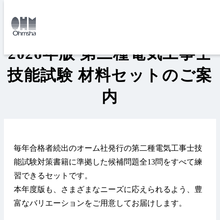
本
本
文
文
トップ
資格試験
第二種電気工事士
2026年版 第二種電気工事士 
に
に
移
移
動
動
2026年版 第二種電気工事士
技能試験 材料セットのご案
内
毎年合格者続出のオーム社発行の第二種電気工事士技
能試験対策書籍に準拠した候補問題全13問をすべて練
習できるセットです。
本年度版も、さまざまなニーズに応えられるよう、豊
富なバリエーションをご用意してお届けします。