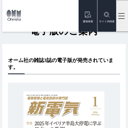
本
本
文
文
トップ
雑誌
電子版のご案内
に
に
移
移
書籍検索
サイト内検索
動
動
電子版のご案内
オーム社の雑誌3誌の電子版が発売されていま
す。