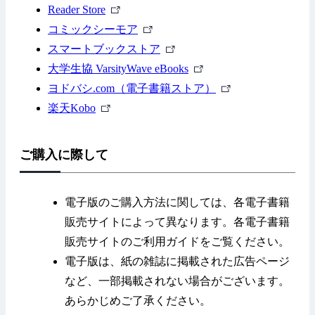
ン
リ
外
ク
部
Reader Store
ク
ン
部
外
リ
コミックシーモア
ク
リ
部
外
ン
スマートブックストア
ン
リ
部
ク
外
大学生協 VarsityWave eBooks
ク
ン
リ
部
外
ヨドバシ.com（電子書籍ストア）
外
ク
ン
リ
部
楽天Kobo
部
ク
ン
リ
リ
ク
ン
ご購入に際して
ン
ク
ク
電子版のご購入方法に関しては、各電子書籍
販売サイトによって異なります。各電子書籍
販売サイトのご利用ガイドをご覧ください。
電子版は、紙の雑誌に掲載された広告ページ
など、一部掲載されない場合がございます。
あらかじめご了承ください。