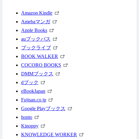
外
Amazon Kindle
外
部
Amebaマンガ
外
部
リ
Apple Books
部
リ
外
ン
auブックパス
リ
ン
部
外
ク
ブックライブ
ン
ク
リ
部
外
BOOK WALKER
ク
ン
リ
部
外
COCORO BOOKS
ク
ン
外
リ
部
DMMブックス
外
ク
部
ン
リ
dブック
部
外
リ
ク
ン
eBookJapan
リ
部
外
ン
ク
Fujisan.co.jp
ン
リ
部
ク
外
Google Playブックス
外
ク
ン
リ
部
honto
部
外
ク
ン
リ
Kinoppy
リ
部
ク
ン
外
KNOWLEDGE WORKER