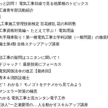
と訪問！ 電気工事目線で見る他業種のトピックス
工連青年部活動紹介
】
工事施工管理技術検定 百花繚乱 花の和田塾
事資格対策編～ たとえて学ぶ！ 電気理論
手飛車取り！第一種電気工事士学科試験（一般問題）の徹底
士第4類 合格ステップアップ講座
工事の疑問はコニタンに聞いて！
ジャック！ 最新技術にフォーカス
気関係法令の改正【最終回】
青木＆消防設備士
！ わかる！ モノゴトをナナメから見てみよう
マンエラー対策の極意
かる 電気工事士流カンタン電子工作
渉人”一之瀬愛理の… 人を動かすスキルアップ講座