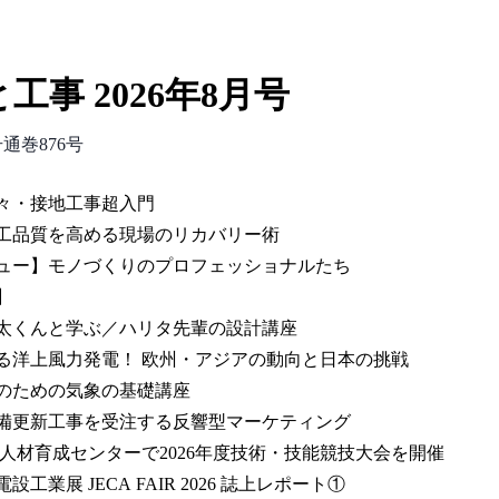
工事 2026年8月号
号通巻876号
々・接地工事超入門
工品質を高める現場のリカバリー術
ュー】モノづくりのプロフェッショナルたち
】
くんと学ぶ／ハリタ先輩の設計講座
洋上風力発電！ 欧州・アジアの動向と日本の挑戦
のための気象の基礎講座
更新工事を受注する反響型マーケティング
人材育成センターで2026年度技術・技能競技大会を開催
工業展 JECA FAIR 2026 誌上レポート①