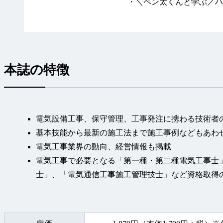
・＼ペン太くんと学ぶ／ハ
座
・建設業法改正の要点（後
・建設業のための気象の基
・Catch-Up Topics
本誌の特徴
・全日電工連青年部活動紹
【試験対策】
・1級電気工事施工管理技術
の和田塾
電気設備工事、保守管理、工事発注に携わる技術者
・～電気工事資格対策編～
基本技能から最新の施工法まで施工事例などもあわ
電気理論
電気工事業界の動向、経営情報も掲載
・シン・大手飛車取り！第
電気工事で必要となる「第一種・第二種電気工事士
科試験（一般問題）の徹底研
士」、「電気通信工事施工管理技士」など資格取得
・消防設備士第4類 合格ス
【連載】
・電気通信工事の疑問はコ