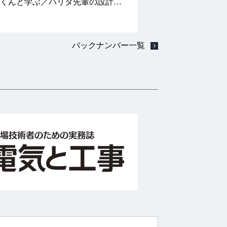
くんと学ぶ／ハリタ先輩の設計講
改正の要点（前編）
ための気象の基礎講座
バックナンバー一覧
opics
連青年部活動紹介
事施工管理技術検定 百花繚乱 花
事資格対策編～ たとえて学ぶ！
手飛車取り！第一種電気工事士学
問題）の徹底研究
第4類 合格ステップアップ講座
工事の疑問はコニタンに聞いて！