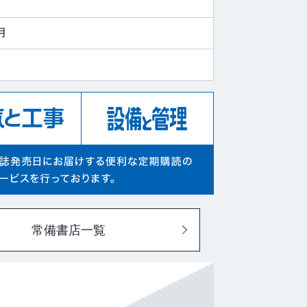
ジャック！ 最新技術にフォーカス
気関係法令の改正
月
木＆消防設備士
 わかる！ モノゴトをナナメか
ンエラー対策の極意
かる 電気工事士流カンタン電子工
人”一之瀬愛理の… 人を動かすス
座
常備書店一覧