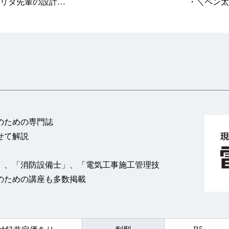
リタ先輩の設計講
・＼ペン太
座
編）
・建設業法
礎講座
・建設業の
・Catch-Up T
介
・全日電工
【試験対策】
検定 百花繚乱 花
・1級電気工
の和田塾
のための専門誌
 たとえて学ぶ！
・～電気工
せて解説
電気理論
一種電気工事士学
・シン・大
」、「消防設備士」、「電気工事施工管理技
究
科試験（一般
のための講座も多数掲載
テップアップ講座
・消防設備士
【連載】
ニタンに聞いて！
・電気通信