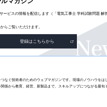
ールマガジン
サービスの情報を配信します（「電気工事士 学科試験問題 解
外
からご覧いただけます。
部
リ
登録はこちらから
ン
ク
をつなぐ技術者のためのウェブマガジンです。現場のノウハウをは
令関係から教育、経営、新製品まで、スキルアップにつながる最旬