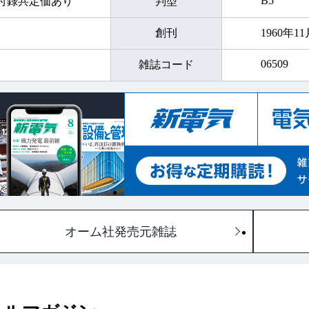
B5
）※付録共定価あり
判型
新技術にフォーカス
・トレンド
正
・最近の電
創刊
1960年11
・強欲な青
ノゴトをナナメか
・なるほど！
06509
雑誌コード
ら見てみよう
極意
・ヒューマ
士流カンタン電子工
・制御がわ
作
の… 人を動かすス
・“電気交渉
キルアップ講
オーム社発売元雑誌