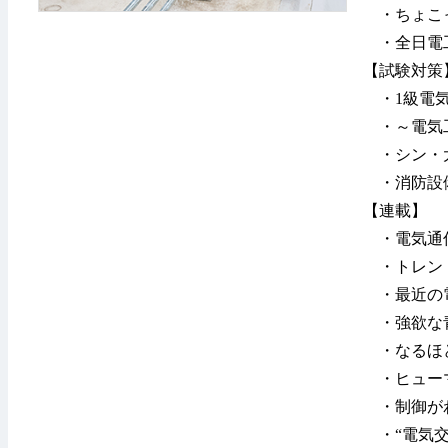
・ちょこっ
・全日電
【試験対策
・1級電気
・～電気工
・シン・大
・消防設備
【連載】
・電気通信
・トレンド
・最近の電
・強欲な
・なるほど
・ヒュー
・制御がわ
・“電気交