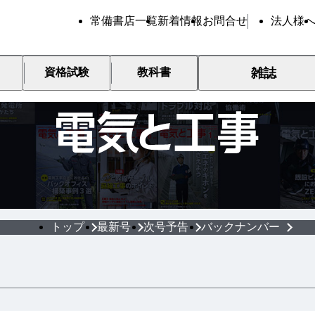
常備書店一覧
新着情報
お問合せ
法人様
雑誌
資格試験
教科書
現場技術者のための実務誌
トップ
最新号
次号予告
バックナンバー