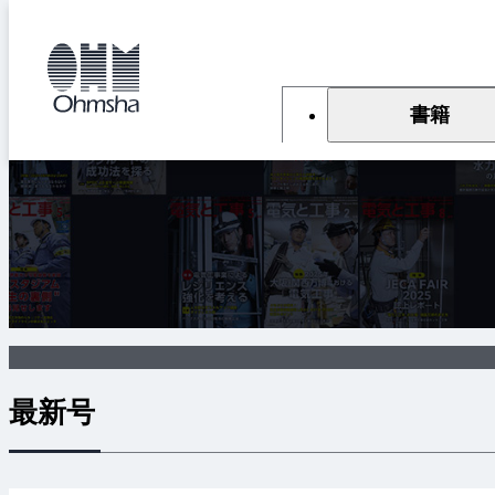
本
文
トップ
雑誌
雑誌『電気と工事』
に
移
動
書籍
最新号