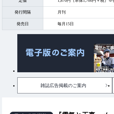
定価
1,870円（本体1,700円＋税
・トレンドジャック！ 最
・最近の電気関係法令の改
発行間隔
月刊
・強欲な青木＆消防設備士
・なるほど！ わかる！ モ
発売日
毎月15日
ら見てみよう
・ヒューマンエラー対策の
・制御がわかる 電気工事
作
・“電気交渉人”一之瀬愛理
キルアップ講座
雑誌広告掲載のご案内