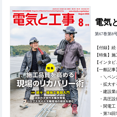
電気と
第67巻第8
【付録】続
【特集】施
【インタビ
【一般記事
・＼ペン太
・拡大する
・建設業
・高圧設備
・関電工 
・第74回電設