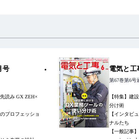
月号
電気と工事
第67巻第6号
み GX ZEH×
【特集】建設
分け術
のプロフェッショ
【インタビュ
ナルたち
【一般記事】