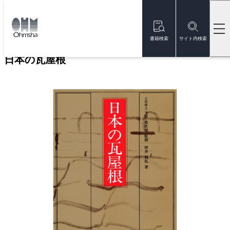
本
文
トップ
書籍
書籍詳細
に
移
書籍検索
サイト内検索
動
日本の瓦屋根