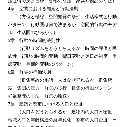
法は何で決まるか 各部の寸法 家具や物品の寸法）
4章 空間における知覚と行動法則
（方位と軸線 空間知覚の条件 生活様式と行動
パターン 行動圏は何で決まるか 空間的行動のモデ
ル 生活圏のひろがり）
5章 行動の時間的法則性
（行動リズムをどうとらえるか 時間の評価と民
族性 行動の時間的変動 曜日変動と休日の制度 季
節変動 長期的変動のパターン）
6章 群集の行動法則
（群集事故の系譜 人はなぜ群れるか 群集密
度 集団の圧力 群集の歩行 群集の行動パターン
群衆整理の手法 群集の輸送）
7章 建築と都市における人口と密度
（人口をどうとらえるか 建物内の人口と密度
地域人口と年齢構造の経年変化 都市の人口密度 日