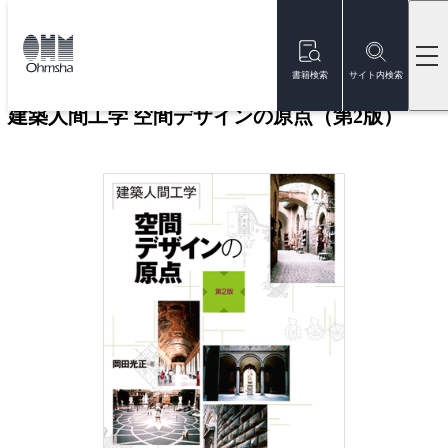
本
文
トップ
書籍
書籍詳細
に
移
書籍検索
サイト内検索
動
建築人間工学 空間デザインの原点（第2版）