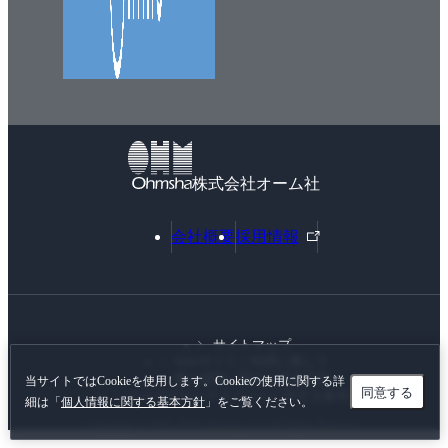
株式会社オーム社
外
会社概要
採用情報
部
リ
ン
ク
サイトマップ
Webサイトご利用に際して
個人情報に関する基本方針
当サイトではCookieを使用します。Cookieの使用に関する詳
同意する
カスタマーハラスメントに対する基本方針
細は「
個人情報に関する基本方針
」をご覧ください。
Copyright © 1996-
2026 Ohmsha, Ltd. All Rights Reserved.