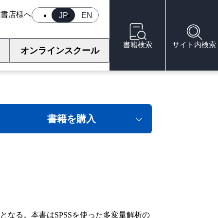
へ
書店様へ
JP
EN
書籍検索
サイト内検索
オンラインスクール
書籍を購入
.1となる。本書はSPSSを使った多変量解析の