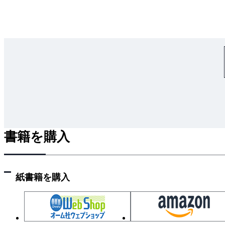
2.4.3 変数ラベルと値ラベル
2.5 値の変容
2.5.1 値の再割り当て
2.5.2 変数の合成・計算
2.6 SPSS シンタックスの基本的な原則と機能
第3章 統計分析の基礎
3.1 目的
3.2 基礎統計量
3.2.1 度数分布表
書籍を購入
3.2.2 量的変数の記述統計量
3.2.3 正規分布の性質と分布に関する基本統計量
3.3 基礎統計量の分析
紙書籍を購入
3.3.1 記述統計量
3.3.2 度数分布表
3.4 結果のまとめ方
3.5 まとめ