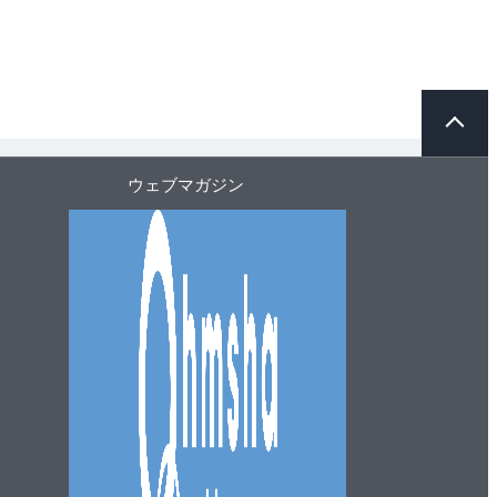
ペ
ー
ジ
ト
ウェブマガジン
ッ
プ
へ