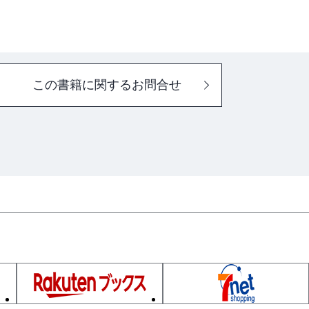
ァ
フ
イ
ァ
ル
イ
ル
この書籍に関するお問合せ