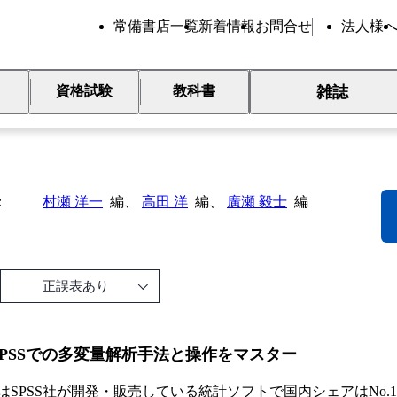
常備書店一覧
新着情報
お問合せ
法人様
雑誌
資格試験
教科書
PSSによる多変量解析
村瀬 洋一
編、
高田 洋
編、
廣瀬 毅士
編
正誤表あり
SPSSでの多変量解析手法と操作をマスター
SSはSPSS社が開発・販売している統計ソフトで国内シェアはNo