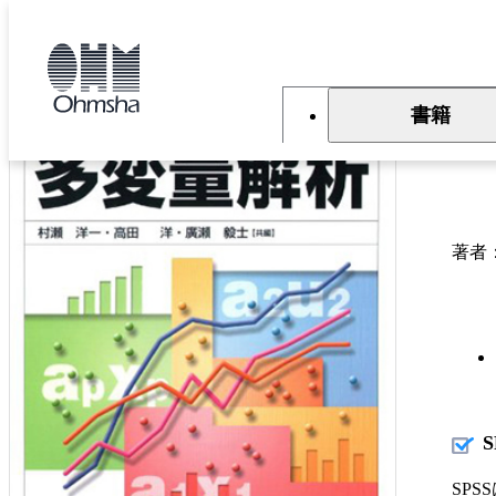
本
文
トップ
書籍
書籍詳細
に
移
動
書籍
S
著者
SP