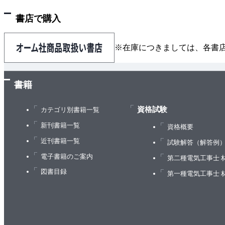
第4章 クロス集計、独立性の検定
書店で購入
4.1 目的と具体例
4.2 クロス表の一般形
※在庫につきましては、各書
4.2.1 観測度数・周辺度数
4.2.2 表側と表頭
4.2.3 セルパーセント
書籍
4.3 関連性、統計的独立
資格試験
4.4 関連係数
カテゴリ別書籍一覧
4.4.1 ユールのQ、 φ係数、オッズ比
新刊書籍一覧
資格概要
4.4.2 χ2 値
近刊書籍一覧
試験解答（解答例
4.4.3 コンティンジェンシー係数、クラメールのV
電子書籍のご案内
第二種電気工事士 
4.4.4 γ 係数
図書目録
第一種電気工事士 
4.4.5 ケンドールのτb、スチュアートのτc
4.4.6 相関係数
4.5 独立性の検定
4.5.1 独立性の検定の具体的な手続き.