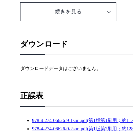
1.3 分析のこつとは
続きを見る
1.4 良いデータを使うことが重要
1.5 分析対象の母集団を確定する
1.6 相関関係と因果関係
第2章 SPSS の基本操作
ダウンロード
2.1 目的
2.2 SPSS の起動と画面の見方
2.3 データの作成と保存
ダウンロードデータはございません。
2.3.1 データの新規作成（SPSS への直接入力）
2.3.2 データの読み込み（1） SPSS データファ
2.3.3 データの読み込み（2） 他のソフトウェア
正誤表
2.3.4 データの読み込み（3） テキストファイル
2.3.5 データの読み込み（4） SPSS シンタッ
2.4 本格的な分析の前に：データの下準備
978-4-274-06626-9-1suri.pdf(第1版第1刷用；約11
2.4.1 度数分布表
978-4-274-06626-9-2suri.pdf(第1版第2刷用；約12
2.4.2 欠損値の指定