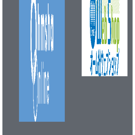
B.3 リポジトリの変換
付録C サードパーティ製のSubversionツール
C.1 TortoiseSVN
C.2 IDE統合
C.3 そのほかのツール
C.4 SVK
C.5 Trac
付録D 高度なトピック
D.1 プログラムによるSubversionへのアクセス
D.2 高度なリポジトリ管理
付録E コマンド一覧とレシピ
E.1 Subversionのコマンド一覧
E.2 レシピ
付録F そのほかの情報源
F.1 オンラインの情報源
索 引