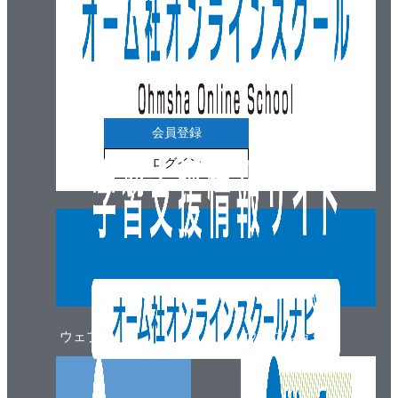
10.3 プロジェクト間のコードの共有
第11章 サードパーティ製のコード
11.1 バイナリのライブラリ
11.2 ソースコード付きのライブラリ
11.3 インポート時のキーワードの展開
付録A Subversionのインストール、ネットワーク化、セ
会員登録
キュリティ保護、および管理
ログイン
A.1 Subversionのインストール
A.2 svnserve によるネットワーク化
A.3 svn+ssh によるネットワーク化
A.4 Apache によるネットワーク化
A.5 Subversionのセキュリティ保護
A.6 リポジトリのバックアップ
付録B Subversionへの移行
ウェブマガジン
ウェブショップ
B.1 cvs2svnの入手
B.2 変換する箇所の選択