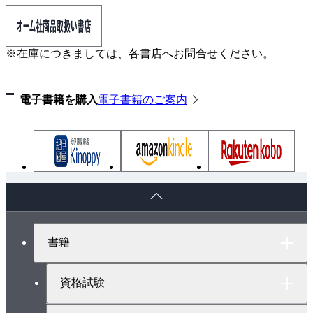
5.2 ネットワークオプションの選択
第6章 一般的なSubversionコマンド
6.1 チェックアウト
※在庫につきましては、各書店へお問合せください。
6.2 最新状態の維持
6.3 ファイルとディレクトリの追加
電子書籍を購入
電子書籍のご案内
6.4 属性
6.5 ファイルとディレクトリのコピーと移動
6.6 変更内容の確認
6.7 マージ競合への対処
6.8 変更のコミット
ペ
6.9 変更履歴の調査
ー
ジ
6.10 変更の取り消し
ト
第7章 ファイルロックとバイナリファイル
書籍
ッ
7.1 ファイルロックの概要
プ
へ
7.2 ファイルロックの実際
資格試験
7.3 ロックの有効な使い方