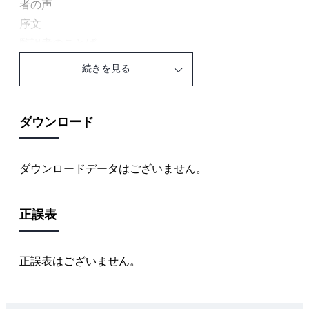
者の声
序文
監訳者のことば
第1章 序説
続きを見る
1.1 バージョン管理の実際
1.2 ロードマップ
1.3 Subversionを選択する理由
ダウンロード
第2章 バージョン管理とは何か
2.1 リポジトリ
ダウンロードデータはございません。
2.2 何を格納すべきか
2.3 作業コピーとファイル操作
正誤表
2.4 プロジェクト、ディレクトリ、ファイル
2.5 バージョンの保持とリビジョン番号
2.6 タグ
正誤表はございません。
2.7 ブランチ
2.8 マージ