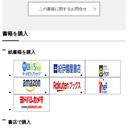
2.9 ロック方式の選択肢
この書籍に関するお問合せ
2.10 構成管理（CM）
第3章 Subversionの基本的な使い方
3.1 Subversionのインストール
書籍を購入
3.2 リポジトリの作成
3.3 簡単なプロジェクトの作成
3.4 プロジェクトの作業開始
紙書籍を購入
3.5 変更を加える
3.6 リポジトリの更新
3.7 競合の発生
3.8 競合の解決
第4章 有効活用のための指針
4.1 基本的な考え方
4.2 バージョン管理を活用するための重要なステップ
第5章 リポジトリへのアクセス
5.1 ネットワークプロトコル
書店で購入