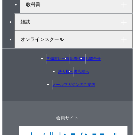
第8章 リポジトリの構成
教科書
8.1 単純なプロジェクト
8.2 複数のプロジェクト
雑誌
8.3 複数のリポジトリ
第9章 タグとブランチの使用
オンラインスクール
9.1 タグとブランチ
9.2 リリースブランチの作成
常備書店一覧
新着情報
お問合せ
9.3 リリースブランチでの作業
9.4 リリースの生成
法人様へ
書店様へ
9.5 リリースブランチでのバグの修正
メールマガジンのご案内
9.6 開発者の実験用ブランチ
9.7 実験用のコードを使った作業
9.8 実験用ブランチのマージ
第10章 プロジェクトの作成
会員サイト
10.1 最初のプロジェクトの作成
10.2 プロジェクト内の構造