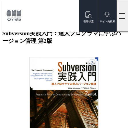
本
文
トップ
書籍
書籍詳細
に
移
書籍検索
サイト内検索
動
Subversion実践入門：達人プログラマに学ぶバ
ージョン管理 第2版