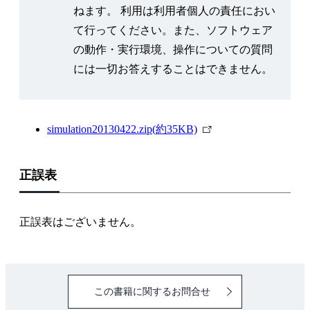
ねます。 利用は利用者個人の責任におい
5.2.1 数値積分と乱数
て行ってください。また、ソフトウェア
5.2.2 乱数と最適化
の動作・実行環境、操作についての質問
5.3 乱数を使ったシミュレーション
には一切お答えすることはできません。
5.3.1 ランダムウォーク
5.3.2 ランダムウォークシミュレーション
第6章 エージェントベースのシミュレーション
外
simulation20130422.zip(約35KB)
6.1 エージェントとは
部
6.1.1 エージェントの考え方
リ
6.1.2 C 言語によるエージェントシミュレーションの
正誤表
ン
実現
ク
6.1.3 マルチエージェントへの拡張
正誤表はございません。
6.1.4 相互作用するマルチエージェント
6.2 マルチエージェントによる相互作用のシミュレー
ション
6.2.1 マルチエージェントによるシミュレーション
この書籍に関するお問合せ
6.2.2 マルチエージェントシミュレーションプログラ