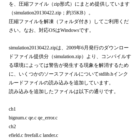
を、圧縮ファイル（zip形式）にまとめ提供しています
2.1.2 着陸船のシミュレーション
（simulation20130422.zip；約35KB）。
2.2 ポテンシャルに基づく2 次元運動シミュレーショ
圧縮ファイルを解凍（フォルダ付き）してご利用くだ
ン
さい。なお、対応OSはWindowsです。
2.2.1 ポテンシャルに基づく2 次元運動
2.2.2 2 次元運動シミュレーション
simulation20130422.zipは、2009年6月発行のダウンロー
第3章 偏微分方程式に基づく物理シミュレーション
ドファイル提供分（simulation.zip）より、コンパイルす
3.1 偏微分方程式の境界値問題
る環境によっては警告が発生する現象を解消するため
3.1.1 ラプラス方程式
に、いくつかのソースファイルについてstdlib.hインク
3.1.2 ラプラス方程式の境界値問題
ルードファイルの読み込みを追加しています。
3.1.3 境界値問題の数値解法
読み込みを追加したファイルは以下の通りです。
3.1.4 ガウスの消去法による境界値問題の計算
3.1.5 逐次近似による境界値問題の計算
ch1
3.1.6 その他の二階偏微分方程式
bignum.c qe.c qe_error.c
3.2 ラプラス方程式による場のシミュレーション
ch2
3.2.1 ラプラス方程式の反復解法プログラム
efield.c freefall.c lander.c
3.2.2 より複雑な形状の領域の場合