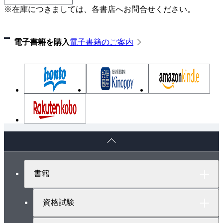
※在庫につきましては、各書店へお問合せください。
付録L gsa2.c プログラム
付録M ginfection.c プログラム
参考文献
電子書籍を購入
電子書籍のご案内
索引
ペ
ー
ジ
ト
書籍
ッ
プ
へ
資格試験