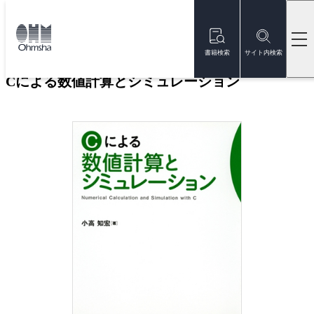
本
文
トップ
書籍
書籍詳細
に
移
書籍検索
サイト内検索
動
Cによる数値計算とシミュレーション