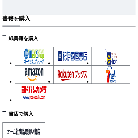
ム
付録
書籍を購入
付録A qe.c プログラムのソースリスト
付録B 4次のルンゲクッタ法の公式
紙書籍を購入
付録C freefall.c プログラムの出力をgnuplot で描画す
る方法
付録D ラプラス方程式が隣接4 点の差分で近似できる
ことの説明
付録E ガウスの消去法のプログラム
付録F gnuplot のsplot コマンドの利用方法
付録G セルオートマトンのgnuplot による結果表示
付録H グラフィカルな表示を行うライフゲームプロ
グラムglife.c
書店で購入
付録I シンプソンの公式
付録J gsa0.c プログラム
付録K gsa1.c プログラム