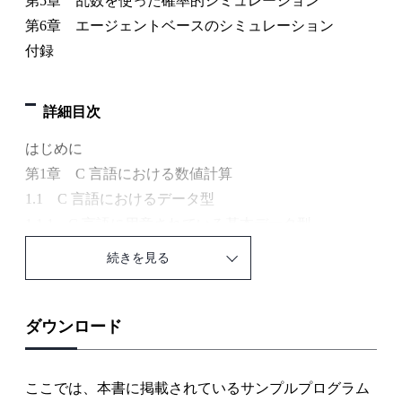
第5章 乱数を使った確率的シミュレーション
第6章 エージェントベースのシミュレーション
付録
詳細目次
はじめに
第1章 C 言語における数値計算
1.1 C 言語におけるデータ型
1.1.1 C 言語に用意されている基本データ型
1.1.2 基本データ型では扱えないデータの処理
続きを見る
1.2 数値計算と誤差
1.2.1 数値計算における誤差
1.2.2 C プログラミングにおける誤差の実際
ダウンロード
第2章 常微分方程式に基づく物理シミュレーション
2.1 質点の1 次元運動シミュレーション
ここでは、本書に掲載されているサンプルプログラム
2.1.1 自由落下のシミュレーション