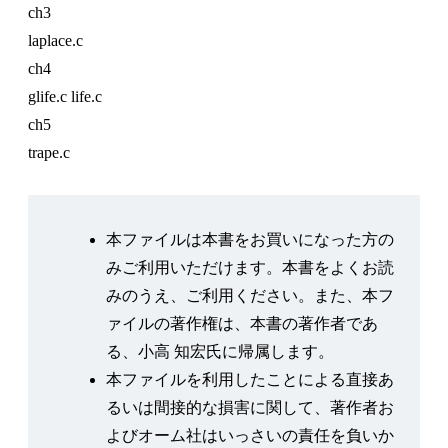
ch3
第4章 セルオートマトンを使ったシミュレーション
laplace.c
4.1 セルオートマトンの原理
ch4
4.1.1 セルオートマトンとは
glife.c life.c
4.1.2 セルオートマトンの計算プログラム
ch5
4.2 ライフゲーム
trape.c
4.2.1 ライフゲームとは
4.2.2 ライフゲームのプログラム
4.3 交通流シミュレーション
本ファイルは本書をお買いになった方の
4.3.1 1 次元セルオートマトンによる交通流のシミュ
みご利用いただけます。本書をよくお読
レーション
みのうえ、ご利用ください。また、本フ
4.3.2 交通流シミュレーションのプログラム
ァイルの著作権は、本書の著作者であ
第5章 乱数を使った確率的シミュレーション
る、小高 知宏氏に帰属します。
5.1 擬似乱数
本ファイルを利用したことによる直接あ
5.1.1 乱数と擬似乱数
るいは間接的な損害に関して、著作者お
5.1.2 乱数生成アルゴリズム
よびオーム社はいっさいの責任を負いか
5.2 乱数と数値計算