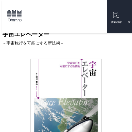
本
文
トップ
書籍
書籍詳細
に
移
書籍検索
サ
動
宇宙エレベーター
－宇宙旅行を可能にする新技術－