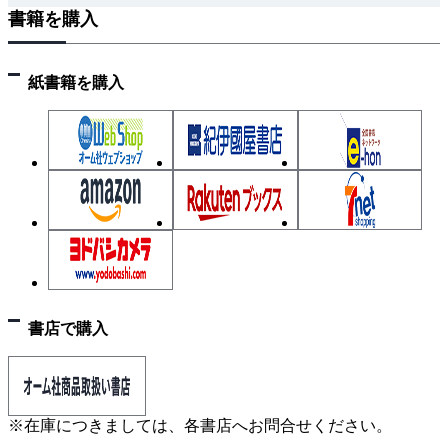
書籍を購入
的な理由
「テーパーをかける」という奥の手もある
第3章 宇宙エレベーターというシステムを完成させる
紙書籍を購入
技術
ステーションのエネルギーと軌道制御システム
クルーザーを動かすエネルギー＆運行システム
けっこうやっかいな「下り」の運行システム
COLUMN：地上のエレベーターと同じ運行システム
も考えられる？
有人施設の室内環境を整える生命維持システム
いちばんやっかいな放射線被曝対策
ケーブル切断事故に備えた安全システム構築は可能
書店で購入
か？
実際、ケーブルが切れたらどうなるのだろう
COLUMN：ケーブルをアース・ポートに固定する必
※在庫につきましては、各書店へお問合せください。
要はあるのか？