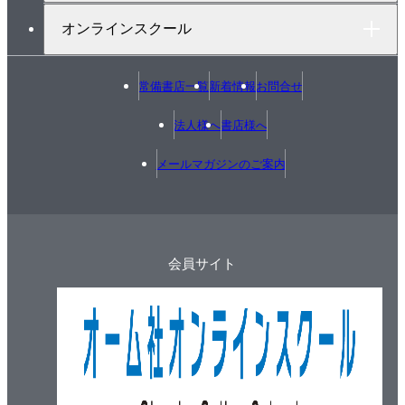
人工衛星時代の終わり？
オンラインスクール
人工衛星の代わりはもっと低い空で
エピローグ 宇宙エレベーターをつくるのは誰か
常備書店一覧
新着情報
お問合せ
参考資料
索引
法人様へ
書店様へ
メールマガジンのご案内
会員サイト