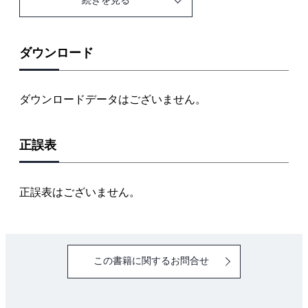
１００年以上前からあった宇宙エレベーターの発想
宇宙エレベーターが注目される理由１、もっと安
く！
ダウンロード
宇宙エレベーターが注目される理由２、もっと多
く！
ダウンロードデータはございません。
宇宙エレベーターが注目される理由３、もっと遠く
へ！
正誤表
COLUMN：空中に浮いた宇宙エレベーター「スカイ
フック」
第2章 宇宙エレベーター実現の鍵を握る素材技術
正誤表はございません。
ケーブルに求められる強度とは？
炭素が示した新たな可能性
素材革命は「サッカーボール」から始まった
この書籍に関するお問合せ
目次「球」じゃなくて「棒」だったらどうなる
カーボンナノチューブは本当に長くできるのか？
COLUMN：カーボンナノチューブが最強である科学