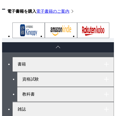
宇宙エレベーターを守るさまざまな防衛システム
電子書籍を購入
電子書籍のご案内
結局、どこに、いつ、誰がつくるのか？
COLUMN：ロケットによる民間輸送事業は本当に可
能か？
第4章 身近な宇宙旅行、そして月や火星に
最初の宇宙ツアーは１週間の日帰りで
ペ
COLUMN：どうしても無重力を体験したい観光客の
ー
ジ
ために
ト
「静止軌道までちょっと出張」という時代は来るの
書籍
ッ
か？
プ
へ
高度10万キロ、そして「深く、宇宙へ」
資格試験
第5章 次世代宇宙インフラが変える私たちの生活
困難な手術を可能にする宇宙病院
教科書
画期的な新素材が期待できる無重力・高真空の宇宙
工場
雑誌
自然エネルギー利用の究極の形「宇宙太陽光発電」