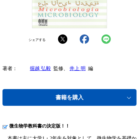
シェアする
著者
掘越 弘毅
監修、
井上 明
編
書籍を購入
微生物学教科書の決定版！！
本書は主に大学1・2年生を対象として、微生物学を基礎か