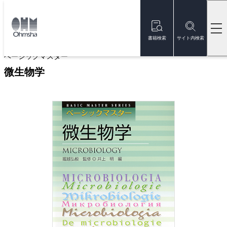
本
文
トップ
書籍
書籍詳細
に
移
書籍検索
サイト内検索
動
ベーシックマスター
微生物学