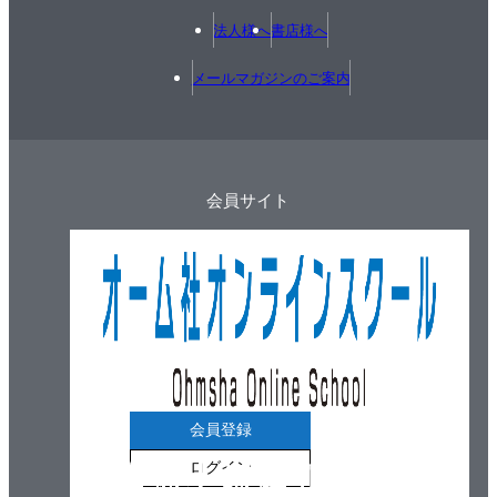
7・9 演習問題
法人様へ
書店様へ
第８章 静定ラーメン
メールマガジンのご案内
8・1 静定ラーメンとは
8・2 単純ばりラーメンのM図（1）
8・3 単純ばりラーメンのM図（２）
8・4 いろいろな単純ばりラーメンの応力図
会員サイト
8・5 片持ばりラーメンのM図
8・6 ３ヒンジラーメン
8・7 演習問題
第９章 静定トラス
9・1 トラスとは
9・2 トラスの反力
9・3 節点法
9・4 断面法
会員登録
9・5 引張材と圧縮材の見分け方
ログイン
9・6 演習問題