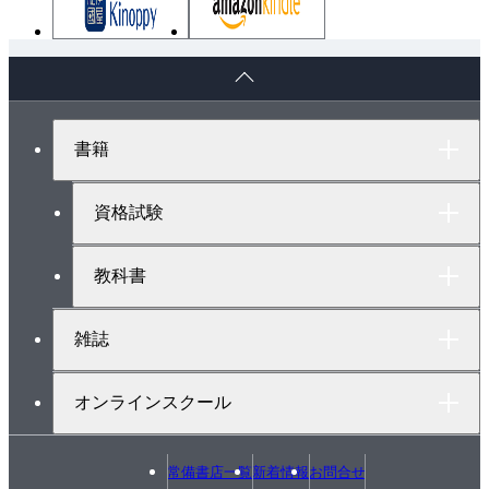
6・3 はりの曲げ応力度とせん断応力度（長方形断
面）
ペ
6・4 はりの曲げ応力度とせん断応力度（Ｔ型断面･Ｉ
ー
ジ
形断面）
ト
6・5 はりのたわみ
書籍
ッ
6・6 演習問題
プ
へ
第７章 いろいろなはりを解く
資格試験
7・1 張り出しばり（１）
7・2 張り出しばり（２）
教科書
7・3 ゲルバーばり（１）
7・4 ゲルバーばり（２）
雑誌
7・5 間接荷重が作用するはり
7・6 モーメント荷重が作用するはり
オンラインスクール
7・7 連行荷重が作用するはりの最大せん断力と最大
曲げモーメント
常備書店一覧
新着情報
お問合せ
7・8 絶対最大せん断力と絶対最大曲げモーメント