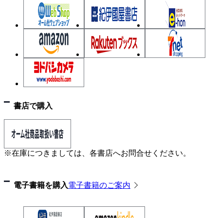
第４章 応力図
4・1 応力図とは
4・2 単純ばり＋集中荷重の応力図
4・3 単純ばり＋等分布荷重の応力図
4・4 片持ばりの応力図
4・5 演習問題
第５章 断面の諸係数
5・1 断面の性質を表す係数
書店で購入
5・2 断面一次モーメント（図心を求める）
5・3 断面二次モーメント（長方形断面）
5・4 断面二次モーメント（中空･欠損断面）
※在庫につきましては、各書店へお問合せください。
5・5 断面係数
5・6 演習問題
電子書籍を購入
電子書籍のご案内
第６章 応力度と断面算定
6・1 応力度と安全の検討
6・2 引張材、圧縮材、単純せん断を受ける材