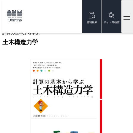
本
文
トップ
書籍
書籍詳細
に
移
書籍検索
サイト内検索
動
計算の基本から学ぶ
土木構造力学