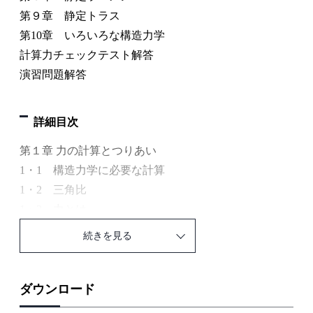
第９章 静定トラス
第10章 いろいろな構造力学
計算力チェックテスト解答
演習問題解答
詳細目次
第１章 力の計算とつりあい
1・1 構造力学に必要な計算
1・2 三角比
1・3 力とは
1・4 力の合成
続きを見る
1・5 力の分解
1・6 力のモーメント
1・7 力のつりあい方程式
ダウンロード
1・8 演習問題