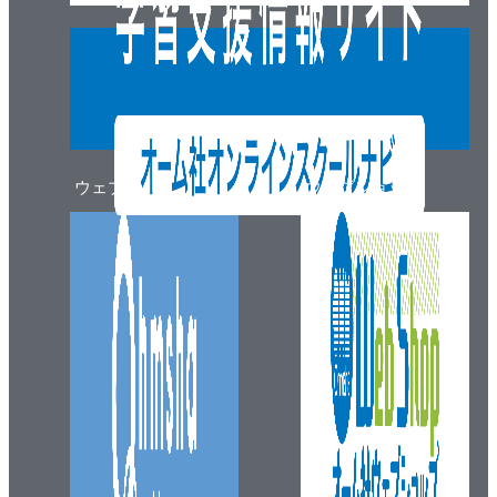
第10章 いろいろな構造力学
10・1 鋼材の引張試験
10・2 応力度とひずみ度の関係
10・3 圧縮材の座屈
10・4 圧縮材の設計
10・5 偏心荷重を受ける短柱
ウェブマガジン
ウェブショップ
10・6 演習問題
計算力チェックテスト解答
演習問題解答