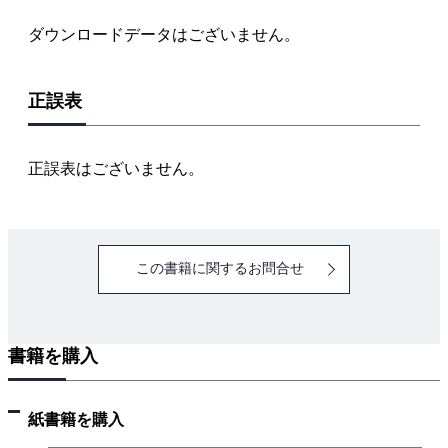
第２章 反力の計算
ダウンロードデータはございません。
2・1 はりの支点と反力
2・2 つりあい方程式をうまく使って単純ばりの反力
正誤表
を求める
2・3 集中荷重が作用するときの単純ばりの反力
2・4 集中荷重が作用するときの片持ばりの反力
正誤表はございません。
2・5 等分布荷重が作用するときのはりの反力
2・6 影響線から単純ばりの反力を求める
2・7 演習問題
この書籍に関するお問合せ
第３章 ある点の応力
3・1 応力とは
3・2 単純ばり＋集中荷重のある点の応力
書籍を購入
3・3 単純ばり＋等分布荷重のある点の応力
3・4 片持ばりのある点の応力
3・5 影響線から単純ばりのある点の応力を求める
紙書籍を購入
3・6 演習問題