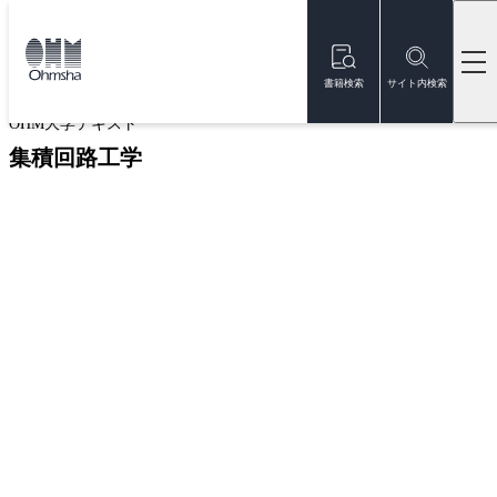
本
文
トップ
書籍
書籍詳細
に
移
書籍検索
サイト内検索
動
OHM大学テキスト
集積回路工学