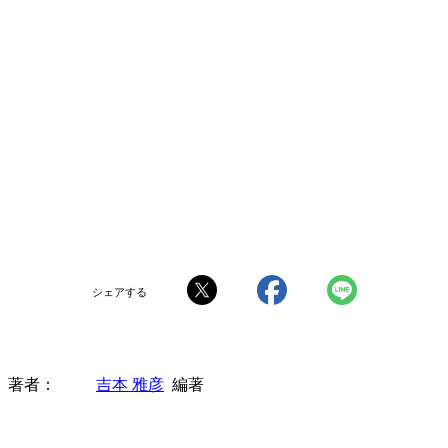
シェアする
著者
吉本 雅彦
編著