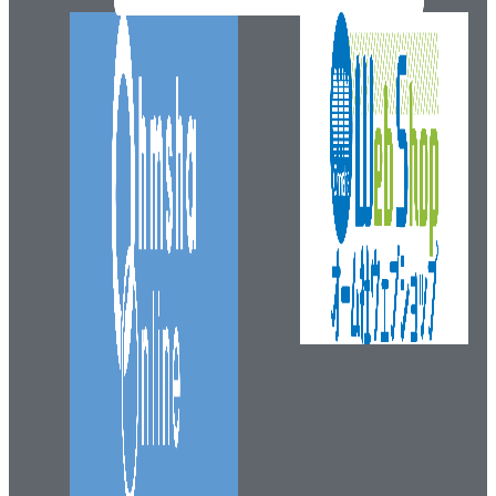
[3] SCR
4.5 半導体メモリ材料について
[1] 半導体メモリデバイスとは
[2] フラッシュメモリ
[3] 光メモリ
4.6 レーザについて
[1] レーザの分類
[2] レーザ用材料
4.7 無機半導体発光材料について
[1] 光の発生とその性質
[2] LED（発光ダイオード）
[3] 白色LED
[4] 蛍光材料
4.8 有機半導体材料について
[1] 有機半導体の導電機構
[2] 新有機EL