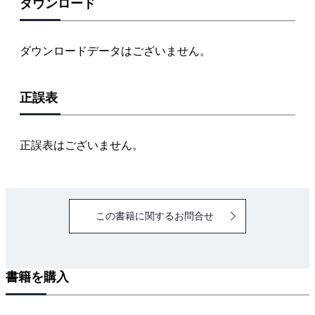
1.2 機能性材料には，どのようなものがあり，どう
ダウンロード
使われているか
[1] 導電体材料
ダウンロードデータはございません。
[2] 半導体材料
[3] 誘電・絶縁体材料
正誤表
[4] 磁性体材料
1.3 機能性材料の将来を展望しよう
[1] 環境材料
正誤表はございません。
[2] インテリジェント材料
[3] ナノ材料
演習問題
この書籍に関するお問合せ
2章 導電体材料
2.1 金属中の電気伝導について学ぼう
[1] 温度
書籍を購入
[2] 加工
[3] 合金