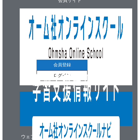
会員サイト
[6] 感光抵抗用半導体
演習問題
4章 半導体材料
4.1 どのような半導体があるか
4.2 半導体の導電機構を理解しよう
[1] 半導体のキャリアとは
[2] 真性半導体
[3] n形半導体
会員登録
[4] p形半導体
ログイン
[5] 半導体の電気伝導
4.3 金属-半導体接触およびpn接合について
[1] 金属と半導体の接触
[2] pn接合
4.4 トランジスタ，スイッチング素子について
[1] 接合形トランジスタ
[2] 電界効果トランジスタ
ウェブマガジン
ウェブショップ