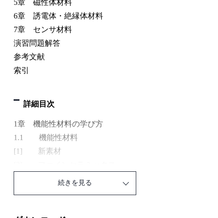
5章 磁性体材料
6章 誘電体・絶縁体材料
7章 センサ材料
演習問題解答
参考文献
索引
詳細目次
1章 機能性材料の学び方
1.1 機能性材料
[1] 新素材
[2] ファインセラミックス
[3] ファインメタル
続きを見る
[4] ファインポリマー
[5] コンポジット（複合材料）