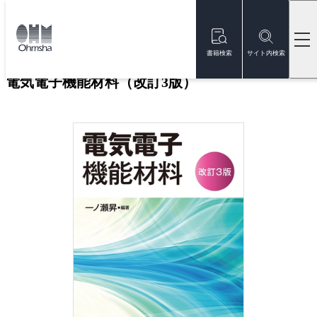
本
文
トップ
書籍
書籍詳細
に
移
書籍検索
サイト内検索
動
電気電子機能材料（改訂3版）