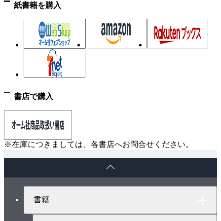
[4] 結晶粒界
紙書籍を購入
2.2 導電体材料について学ぼう
[1] 銅とその合金
[2] アルミニウムとアルミニウム合金
[3] 電線とケーブル
2.3 特殊導電体材料について学ぼう
[1] 接触子材料
書店で購入
[2] ヒューズおよびろう付け材料
2.4 超電導体材料について学ぼう
[1] 超電導現象
[2] 金属系超電導体材料
※在庫につきましては、各書店へお問合せください。
[3] 酸化物高温超電導体
ペ
2.5 導電性高分子材料について学ぼう
ー
演習問題
ジ
ト
3章 抵抗材料
書籍
ッ
3.1 精密抵抗用合金を知ろう
プ