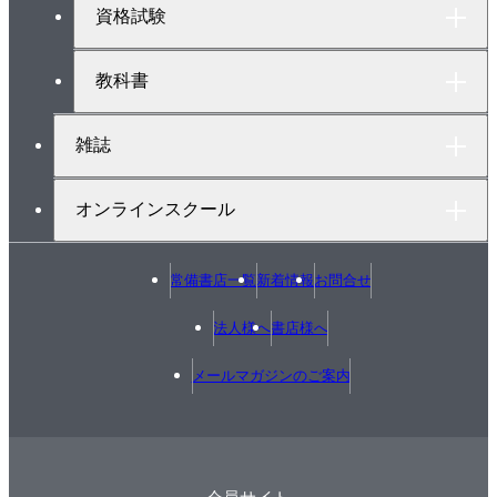
[1] Cu-Mn系合金
へ
資格試験
[2] Cu-Ni系合金
[3] Ni-Cr系およびFe-Cr-Al系合金
教科書
[4] Ag-Mn-Sn系合金
3.2 電流調節用抵抗材料を知ろう
雑誌
[1] 小中電流調整用金属系素子と炭素系素子
[2] 大電流調節用金属と水
オンラインスクール
3.3 電熱・照明用抵抗材料を知ろう
[1] 電熱用発熱体
常備書店一覧
新着情報
お問合せ
[2] 照明用タングステン
3.4 機能性抵抗材料では抵抗変化に注目しよう
法人様へ
書店様へ
[1] 感温抵抗（サーミスタ）用酸化物セラミックス
[2] 非直線抵抗（バリスタ）用材料
メールマガジンのご案内
[3] 感ガス・感湿抵抗用多孔質材料
[4] 感歪抵抗用合金とシリコン
[5] 感磁抵抗用ビスマスとインジウムアンチモン