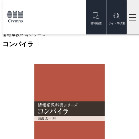
本
文
トップ
書籍
書籍詳細
に
移
書籍検索
サイト内検索
動
情報系教科書シリーズ
コンパイラ