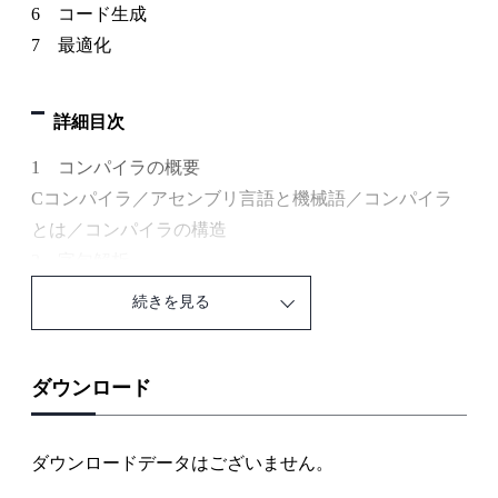
6 コード生成
7 最適化
詳細目次
1 コンパイラの概要
Cコンパイラ／アセンブリ言語と機械語／コンパイラ
とは／コンパイラの構造
2 字句解析
文字列集合の演算／正規表現／有限オートマトン／正
続きを見る
規表現から有限オートマトンへの変換／字句解析プロ
グラム／字句解析の自動化／有限オートマトンから正
規表現への変換／正規表現の限界
ダウンロード
3 文法
構文，制約，意味／構文の記法／文法／解析木とあい
ダウンロードデータはございません。
まい性／演算子の優先順位と結合性／文脈自由文法と