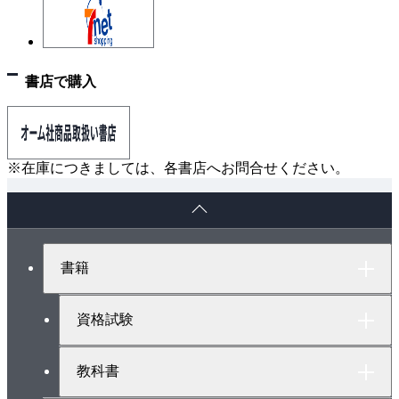
覗き穴最適化／定数計算のコンパイル時実行／定数変
数／変数のレジスタへの割当て／変数の生死解析と制
御フローグラフ
書店で購入
※在庫につきましては、各書店へお問合せください。
ペ
ー
ジ
ト
書籍
ッ
プ
へ
資格試験
教科書