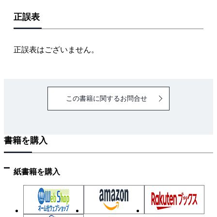
その限界
正誤表
4 構文解析
構文木の表現／再帰的下向き構文解析法／LR構文解析
／構文解析の自動化／あいまいな文法への対処／エラ
正誤表はございません。
ーリカバリ
5 意味解析
意味解析の概要／オブジェクト構造体／名前空間とス
この書籍に関するお問合せ
コープ／名前とオブジェクトの対応づけ／前方参照／
型チェックと型変換／エラーリカバリ
6 コード生成
書籍を購入
実行環境のモデル／関数呼出し／局所変数等の割当て
／文のコード生成／算術式のコード生成／論理式のコ
ード生成／戻り値の計算コード／関数コードの生成例
紙書籍を購入
／局所関数／3オペランド命令と1オペランド命令／呼
出し後保存レジスタ
7 最適化