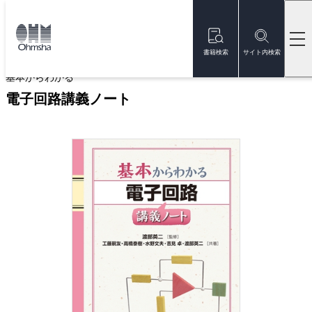
本
文
トップ
書籍
書籍詳細
に
移
書籍検索
サイト内検索
動
基本からわかる
電子回路講義ノート