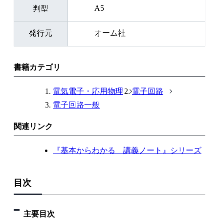
A5
判型
発行元
オーム社
書籍カテゴリ
電気電子・応用物理
電子回路
電子回路一般
関連リンク
『基本からわかる 講義ノート』シリーズ
目次
主要目次