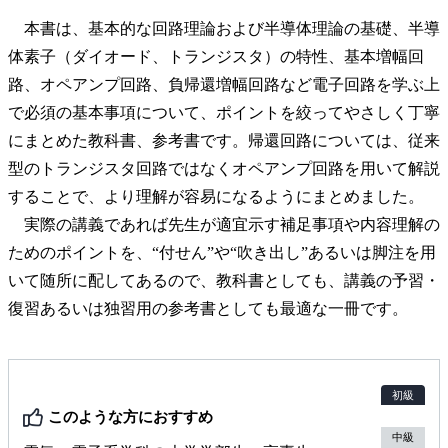
本書は、基本的な回路理論および半導体理論の基礎、半導
体素子（ダイオード、トランジスタ）の特性、基本増幅回
路、オペアンプ回路、負帰還増幅回路など電子回路を学ぶ上
で必須の基本事項について、ポイントを絞ってやさしく丁寧
にまとめた教科書、参考書です。帰還回路については、従来
型のトランジスタ回路ではなくオペアンプ回路を用いて解説
することで、より理解が容易になるようにまとめました。
実際の講義であれば先生が適宜示す補足事項や内容理解の
ためのポイントを、“付せん”や“吹き出し”あるいは脚注を用
いて随所に配してあるので、教科書としても、講義の予習・
復習あるいは独習用の参考書としても最適な一冊です。
初級
このような方におすすめ
中級