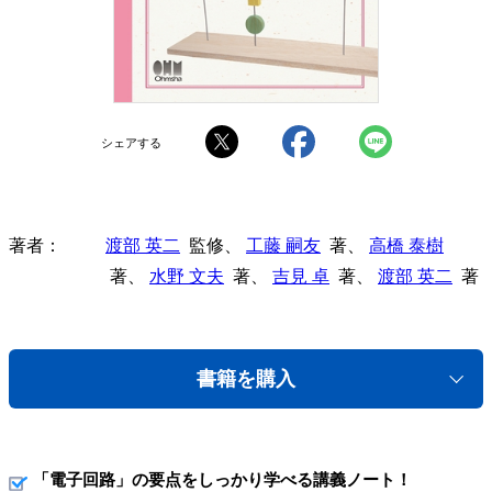
シェアする
著者
渡部 英二
監修、
工藤 嗣友
著、
高橋 泰樹
著、
水野 文夫
著、
吉見 卓
著、
渡部 英二
著
書籍を購入
「電子回路」の要点をしっかり学べる講義ノート！