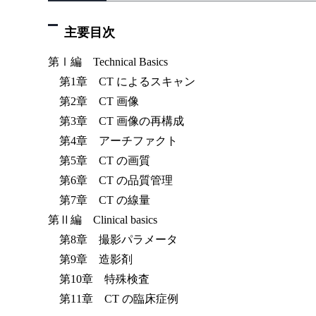
主要目次
第Ⅰ編 Technical Basics
第1章 CT によるスキャン
第2章 CT 画像
第3章 CT 画像の再構成
第4章 アーチファクト
第5章 CT の画質
第6章 CT の品質管理
第7章 CT の線量
第Ⅱ編 Clinical basics
第8章 撮影パラメータ
第9章 造影剤
第10章 特殊検査
第11章 CT の臨床症例