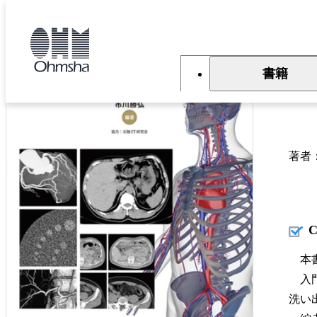
本
文
トップ
書籍
書籍詳細
に
移
動
書籍
CT
著者
本書
入門
洗い