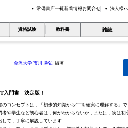
常備書店一覧
新着情報
お問合せ
法人様
雑誌
資格試験
教科書
 super basic
金沢大学 市川 勝弘
編著
CT入門書 決定版！
のコンセプトは，「初歩的知識からCTを確実に理解する」で
者や学生など初心者は，何がわからないか，または，実は初
出して，丁寧に解説しています．