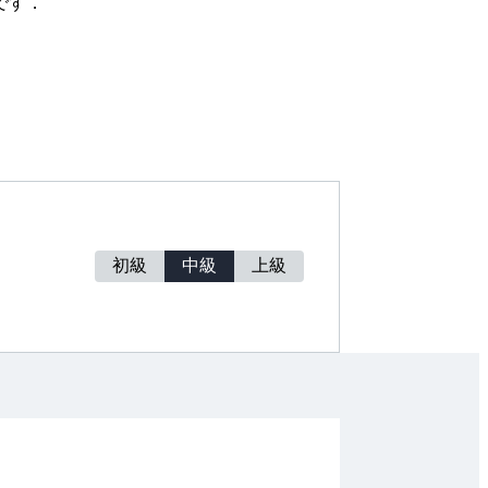
です．
初級
中級
上級