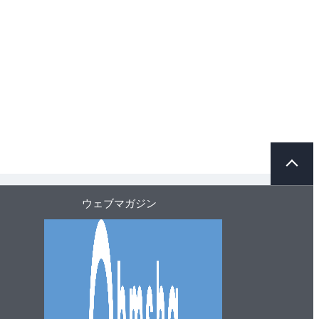
ペ
ー
ジ
ト
ウェブマガジン
ッ
プ
へ