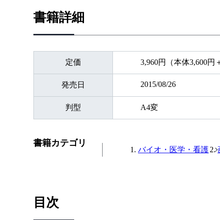
書籍詳細
定価
3,960円（本体3,600
2015/08/26
発売日
判型
A4変
書籍カテゴリ
バイオ・医学・看護
目次