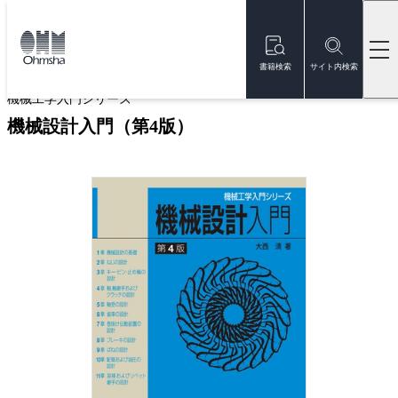
本
文
トップ
書籍
書籍詳細
に
移
書籍検索
サイト内検索
動
機械工学入門シリーズ
機械設計入門（第4版）