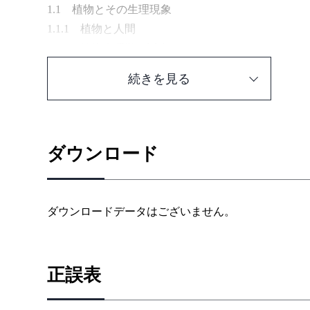
1.1 植物とその生理現象
1.1.1 植物と人間
1.1.2 植物生理学の誕生
1.1.3 農学との関係
続きを見る
1.2 植物生理学という学問
1.2.1 光合成と代謝
1.2.2 発生と形態形成
1.2.3 環 境
ダウンロード
1.2.4 成長と植物ホルモン
1.2.5 栄 養
1.3 植物生理学の将来
ダウンロードデータはございません。
第2章 光合成と代謝
2.1 光合成
2.1.1 太陽エネルギーと光合成
正誤表
2.1.2 葉の内部をのぞく
2.1.3 流れ込む二酸化炭素