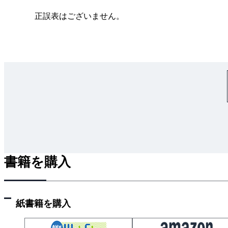
2.1.4 陽葉と陰葉
正誤表はございません。
2.1.5 葉緑体と核
2.2 光による反応
2.2.1 葉緑体
2.2.2 クロロフィル
2.2.3 光化学反応の仕組み
2.2.4 光によらない反応－炭酸固定－
2.2.5 C4植物
2.2.6 C3植物とC4植物の比較
2.2.7 CAM植物
2.2.8 環境要因と光合成量
書籍を購入
2.3 呼吸とエネルギー利用
2.3.1 代 謝
2.3.2 呼 吸
紙書籍を購入
2.3.3 エネルギーの通貨ATP
2.3.4 糖の分解－解糖系－