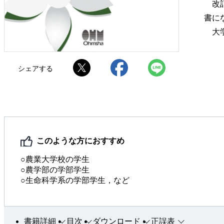
改訂
書に
大学
シェアする
このような方におすすめ
○農業大学校の学生
○農学部の学部学生
○生命科学系の学部学生，など
書籍詳細
目次
ダウンロード
正誤表