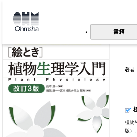
本
文
トップ
書籍
書籍詳細
に
移
動
書籍
絵
著者
植物
版）