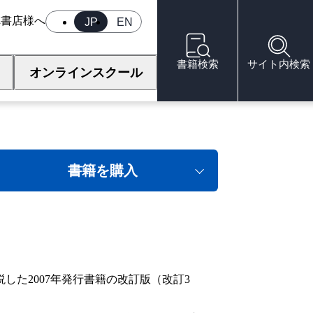
へ
書店様へ
JP
EN
書籍検索
サイト内検索
オンラインスクール
版）
書籍を購入
た2007年発行書籍の改訂版（改訂3