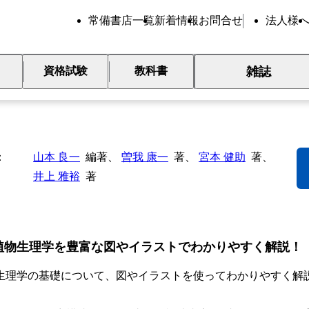
常備書店一覧
新着情報
お問合せ
法人様
雑誌
資格試験
教科書
とき 植物生理学入門（改訂3
山本 良一
編著、
曽我 康一
著、
宮本 健助
著、
井上 雅裕
著
植物生理学を豊富な図やイラストでわかりやすく解説！
生理学の基礎について、図やイラストを使ってわかりやすく解説し
。