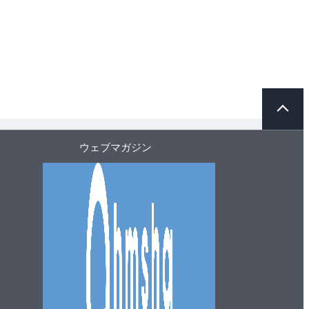
ペ
ー
ジ
ト
ウェブマガジン
ッ
プ
へ