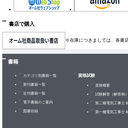
2.3.5 クエン酸回路
2.3.6 電子伝達
2.3.7 脂肪やタンパク質からもATPができる
書店で購入
2.3.8 呼吸の調節
2.3.9 アミノ酸の合成
※在庫につきましては、各書
2.3.10 芳香族化合物の合成
2.3.11 テルペン類の合成
2.3.12 ポルフィリン
書籍
2.3.13 核酸の合成
資格試験
2.3.14 タンパク質の合成
カテゴリ別書籍一覧
2.3.15 多糖の合成
新刊書籍一覧
資格概要
2.3.16 細胞壁の合成
近刊書籍一覧
試験解答（解答例
第3章 発生と形態形成
電子書籍のご案内
第二種電気工事士 
3.1 発生と成長
図書目録
第一種電気工事士 
3.1.1 成長のパターン
3.1.2 極 性