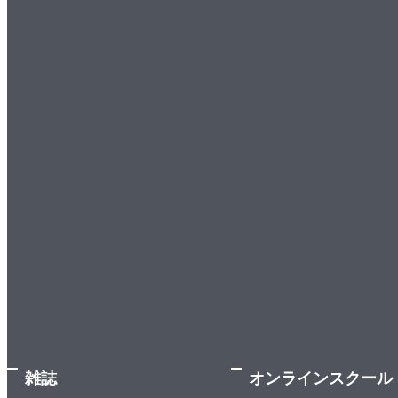
3.1.3 生 殖
3.1.4 植物の発生
3.1.5 種子の休眠
3.1.6 発 芽
3.1.7 器官の発生
3.1.8 頂芽優勢
3.2 開 花
3.2.1 光周性と開花
3.2.2 光受容体
3.2.3 短日植物と長日植物
3.2.4 花成ホルモン
3.2.5 花芽誘導に関与する物質
3.2.6 遺伝子
3.3 組織培養
3.3.1 歴 史
雑誌
オンラインスクール
3.3.2 胚と不定胚