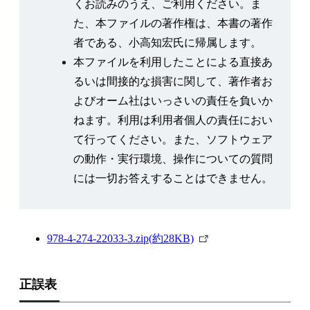
くお読みのうえ、ご利用ください。ま
3.4 畳み込みニューラルネットの実装
た、本ファイルの著作権は、本書の著作
3.4.1 畳み込みニューラルネットの構成
者である、小高知宏氏に帰属します。
3.4.2 畳み込みニューラルネットによる1-of-N表現デ
本ファイルを利用したことによる直接あ
ータの学習
るいは間接的な損害に関して、著作者お
3.4.3 CNNによる単語列評価
よびオーム社はいっさいの責任を負いか
第4章 文生成と深層学習
ねます。利用は利用者個人の責任におい
4.1 リカレントニューラルネットによる文生成
て行ってください。また、ソフトウェア
4.1.1 ニューラルネットと文生成
の動作・実行環境、操作についての質問
4.1.2 リカレントニューラルネット
には一切お答えすることはできません。
4.2 RNNの実装
4.2.1 RNNプログラムの設計
4.2.2 RNNプログラムの実装
外
978-4-274-22033-3.zip(約28KB)
4.3 RNNによる文生成
部
4.3.1 RNNによる文生成の枠組み
リ
4.3.2 文生成実験の実行例
正誤表
ン
付 録