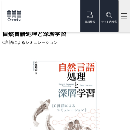
本
文
トップ
書籍
書籍詳細
に
移
書籍検索
サイト内検索
動
自然言語処理と深層学習
C言語によるシミュレーション