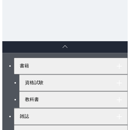
ペ
ー
ジ
ト
書籍
ッ
プ
へ
資格試験
教科書
雑誌