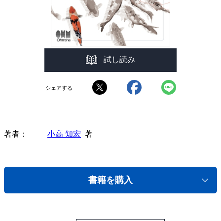
試し読み
シェアする
著者
小高 知宏
著
書籍を購入