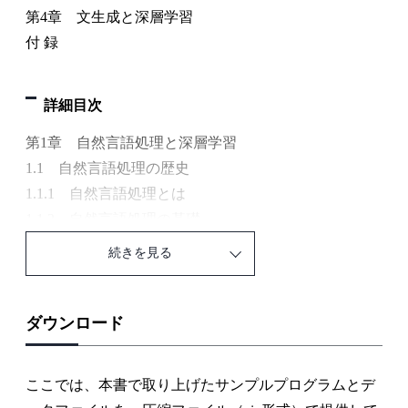
第4章 文生成と深層学習
付 録
詳細目次
第1章 自然言語処理と深層学習
1.1 自然言語処理の歴史
1.1.1 自然言語処理とは
1.1.2 自然言語処理の基礎
1.2 深層学習とは
続きを見る
1.2.1 人工知能と機械学習
1.2.2 ニューラルネット
1.2.3 深層学習
ダウンロード
1.3 自然言語処理における深層学習
1.3.1 自然言語処理とニューラルネット・深層学習
ここでは、本書で取り上げたサンプルプログラムとデ
1.3.2 ニューラルネットを用いた単語意味表現