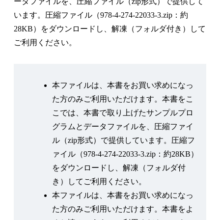
ータファイルを、圧縮ファイル（zip形式）で提供して
1.3.3 自然言語処理への深層学習の適用
います。圧縮ファイル（978-4-274-22033-3.zip：約
第2章 テキスト処理による自然言語処理
28KB）をダウンロードし、解凍（フォルダ付き）して
2.1 自然言語文のテキスト処理
ご利用ください。
2.1.1 文字の処理
2.1.2 単語の処理
2.1.3 1-of-N表現の処理
本ファイルは、本書をお買い求めになっ
2.2 単語2-gramによる文生成
た方のみご利用いただけます。本書をこ
第3章 自然言語文解析への深層学習の適用
こでは、本書で取り上げたサンプルプロ
3.1 CNNによる文の分類
グラムとデータファイルを、圧縮ファイ
3.2 準備① 畳み込み演算とプーリング処理
ル（zip形式）で提供しています。圧縮フ
3.2.1 畳み込み演算
ァイル（978-4-274-22033-3.zip：約28KB）
3.2.2 プーリング処理
をダウンロードし、解凍（フォルダ付
3.3 準備② 全結合型ニューラルネット
き）してご利用ください。
3.3.1 階層構造による全結合型ニューラルネットの構
本ファイルは、本書をお買い求めになっ
成と学習方法
た方のみご利用いただけます。本書をよ
3.3.2 全結合型ニューラルネットの実現