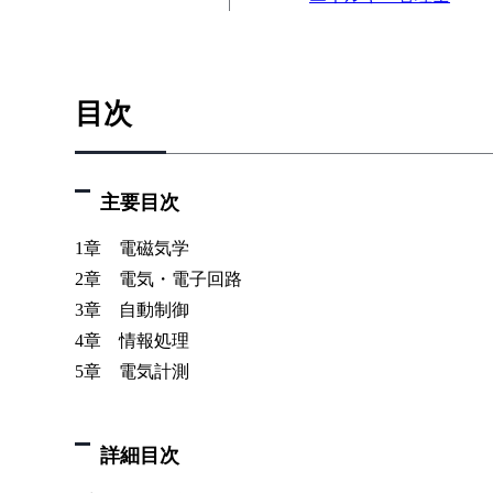
目次
主要目次
1章 電磁気学
2章 電気・電子回路
3章 自動制御
4章 情報処理
5章 電気計測
詳細目次