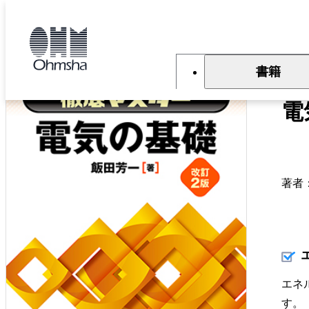
本
文
トップ
書籍
書籍詳細
に
移
動
書籍
エ
電
著者
エネ
す。