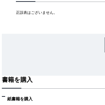
3-6 サーボモータ
3-7 自動制御の歴史
正誤表はございません。
4章 情報処理
4-1 コンピュータの基礎
4-2 情報の表現
4-3 論理回路
4-4 ソフトウェア
4-5 データベース
4-6 コンピュータネットワーク
5章 電気計測
5-1 計測の基礎
5-2 電気計器の種類
書籍を購入
5-3 電気量の測定
5-4 電気応用計測
紙書籍を購入