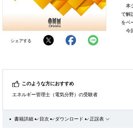
本シ
で解
をベ
今回
シェアする
このような方におすすめ
エネルギー管理士（電気分野）の受験者
書籍詳細
目次
ダウンロード
正誤表