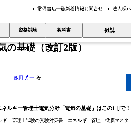
常備書店一覧
新着情報
お問合せ
法人様
雑誌
資格試験
教科書
ネルギー管理士徹底マスター
気の基礎（改訂2版）
飯田 芳一
著
エネルギー管理士電気分野「電気の基礎」はこの1冊で！
ルギー管理士試験の受験対策書「エネルギー管理士徹底マスタ