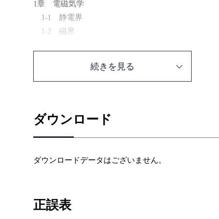
1章 電磁気学
1-1 静電界
1-2 磁界
1-3 電磁誘導
2章 電気・電子回路
続きを見る
2-1 回路理論の基礎
2-2 正弦波交流
2-3 回路計算の定理
2-4 三相交流回路
ダウンロード
2-5 電子回路
3章 自動制御
3-1 自動制御の基本事項
ダウンロードデータはございません。
3-2 フィードバック制御
3-3 伝達関数
3-4 フィードバック系の特性
正誤表
3-5 安定性とその判別法