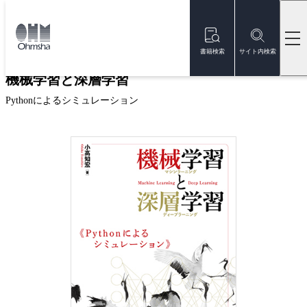
本
文
トップ
書籍
書籍詳細
に
移
書籍検索
サイト内検索
動
機械学習と深層学習
Pythonによるシミュレーション