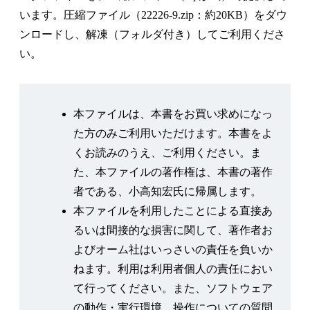
2.1 帰納学習.
います。圧縮ファイル（22226-9.zip：約20KB）をダウ
2.1.1 演繹的学習と帰納的学習
ンロードし、解凍（フォルダ付き）してご利用くださ
2.1.2 帰納的学習の例題 —株価の予想—
い。
2.1.3 帰納学習による株価予想プログラム
2.2 強化学習
2.2.1 強化学習とは
本ファイルは、本書をお買い求めになっ
2.2.2 Q学習 強化学習の具体的方法
た方のみご利用いただけます。本書をよ
2.2.3 強化学習の例題設定 迷路抜け知識の学習
くお読みのうえ、ご利用ください。ま
2.2.4 強化学習のプログラムによる実現
た、本ファイルの著作権は、本書の著作
第3章 群知能と進化的手法
者である、小高知宏氏に帰属します。
3.1 群知能
本ファイルを利用したことによる直接あ
3.1.1 粒子群最適化法
るいは間接的な損害に関して、著作者お
3.1.2 蟻コロニー最適化法
よびオーム社はいっさいの責任を負いか
3.1.3 蟻コロニー最適化法の実際
ねます。利用は利用者個人の責任におい
3.2 進化的手法
て行ってください。また、ソフトウェア
3.2.1 進化的手法とは
の動作・実行環境、操作についての質問