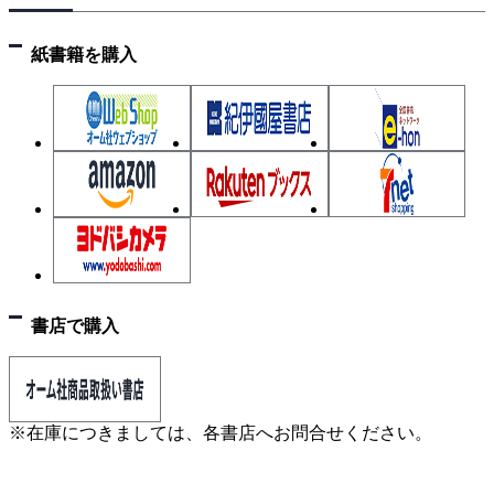
イデア
5.1.2 畳み込みニューラルネット
紙書籍を購入
5.1.3 自己符号化器を用いる学習手法
5.2 深層学習の実際
5.2.1 畳み込み演算の実現
5.2.2 畳み込みニューラルネットの実現
5.2.3 自己符号化器の実現
付 録
A 荷物の重量と価値を生成するプログラム
kpdatagen.py
B ナップサック問題を全数探索で解くプログラム
書店で購入
direct.py
参考文献
索 引
※在庫につきましては、各書店へお問合せください。