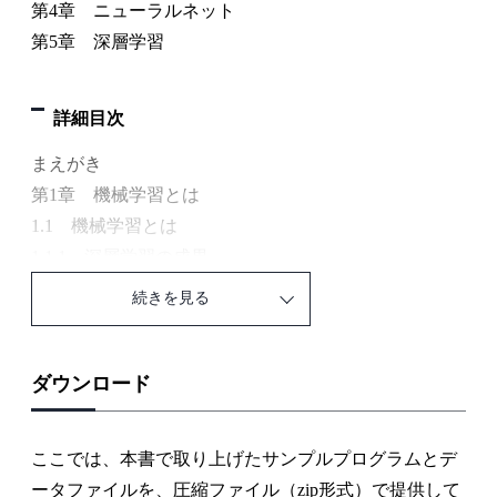
第4章 ニューラルネット
第5章 深層学習
詳細目次
まえがき
第1章 機械学習とは
1.1 機械学習とは
1.1.1 深層学習の成果
1.1.2 学習と機械学習・深層学習
続きを見る
1.1.3 機械学習の分類
1.1.4 深層学習に至る機械学習の歴史
1.2 本書例題プログラムの実行環境について
ダウンロード
1.2.1 プログラム実行までの流れ
1.2.2 プログラム実行の実際
ここでは、本書で取り上げたサンプルプログラムとデ
第2章 機械学習の基礎
ータファイルを、圧縮ファイル（zip形式）で提供して