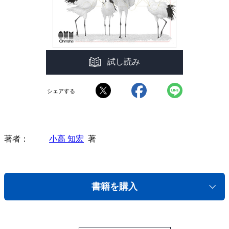
試し読み
シェアする
著者
小高 知宏
著
書籍を購入