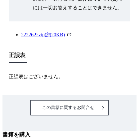
3.2.2 遺伝的アルゴリズムによる知識獲得
には一切お答えすることはできません。
第4章 ニューラルネット
4.1 ニューラルネットワークの基礎
4.1.1 人工ニューロンのモデル
外
22226-9.zip(約20KB)
4.1.2 ニューラルネットと学習
部
4.1.3 ニューラルネットの種類
リ
4.1.4 人工ニューロンの計算方法
正誤表
ン
4.1.5 ニューラルネットの計算方法
ク
4.2 .バックプロパゲーションによるニューラルネット
正誤表はございません。
の学習
4.2.1 パーセプトロンの学習手続き
4.2.2 バックプロパゲーションの処理手続き
4.2.3 バックプロパゲーションの実際
この書籍に関するお問合せ
第5章 深層学習
5.1 深層学習とは
5.1.1 従来のニューラルネットの限界と深層学習のア
書籍を購入