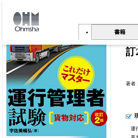
本
文
トップ
書籍
書籍詳細
に
移
動
書籍
こ
訂
著者
運行
基本