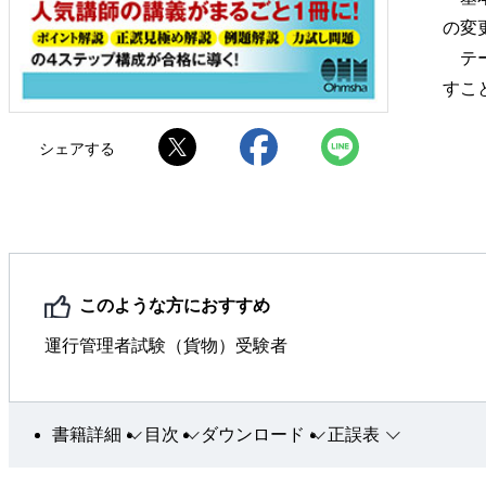
の変
テー
すこ
シェアする
このような方におすすめ
運行管理者試験（貨物）受験者
書籍詳細
目次
ダウンロード
正誤表