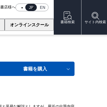
へ
書店様へ
JP
EN
書籍検索
サイト内検索
オンラインスクール
験［貨物対応］（改
書籍を購入
容と平易な解説としますが、最近の出題内容