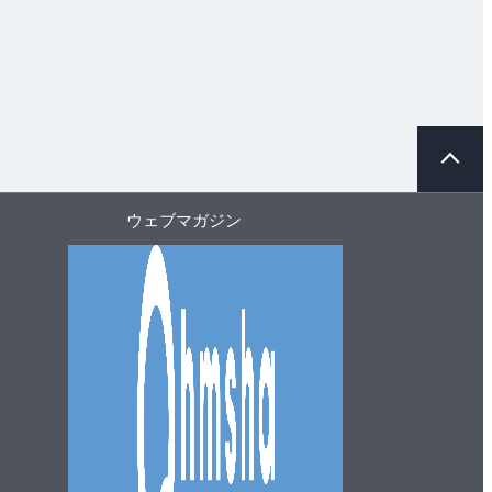
ペ
ー
ジ
ト
ウェブマガジン
ッ
プ
へ