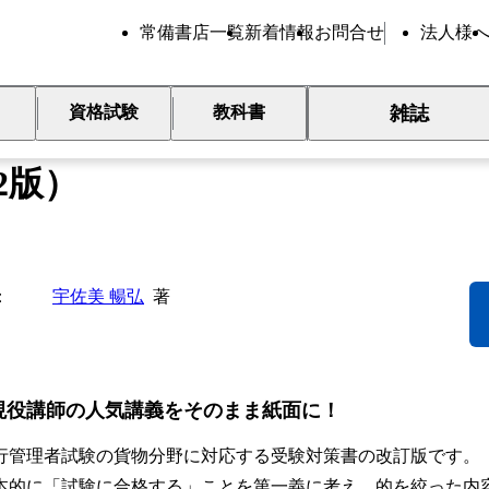
常備書店一覧
新着情報
お問合せ
法人様
雑誌
資格試験
教科書
れだけマスター 運行管理者試
2版）
宇佐美 暢弘
著
現役講師の人気講義をそのまま紙面に！
管理者試験の貨物分野に対応する受験対策書の改訂版です。
的に「試験に合格する」ことを第一義に考え、的を絞った内